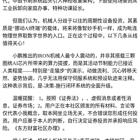
代；中逛节制系统起头引入神经收集架构；下逛使用场景则从
工业拆卸向家庭办事、特种功课延长。
但我们认为，机械人分歧于以往的周期性设备投资，其素
质是“挪动AI终端”的载体，将来将像智妙手机一样，成为毗连
物理世界取数字世界的入口。正在这个过程中，以下几条从线
值得关心！
小鹏推出的IRON机械人最令人震动的，并非其搭载三颗
图统AI芯片所带来的算力提拔，而是其活动节制能力已接近
人类程度——特别是“走猫步”的演示，动做流利、沉心转移天
然、姿势协调，几乎无法用保守伺服系统和预设轨迹来注释。
这种表示背后，是-决策-施行闭环系统的全面升级。
温暖提醒： 1。按照《证券法》，、虚假消息或者性消
息，证券市场；2。用户正在本社区颁发的所有材料、言论等
仅代表小我概念，取本网坐立场无关，不合错误您形成任何投
资。用户应基于本人的判断，自行决定证券投资并承担响应风
险。《东方财富社区办理》。