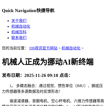
Quick Navigation
快捷导航
关于我们
机械自动化
机械百科
联系我们
您的当前位置：
DB视讯官方网站
>
机械自动化
>
机械人正成为挪动AI新终端
发布日期：
2025-11-26 09:18
点击：
1。 多模态融合：通过视觉、惯性单位（IMU）、脚底压
力传感器等多源数据及时反馈形态！
谐波减速器、音圈电机、空心杯电机、六维力传感器等高