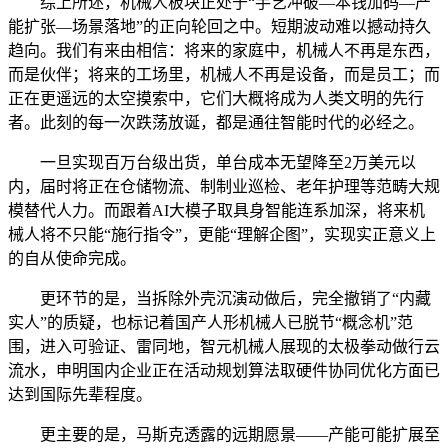
综上所述，机械人板块正处于“手艺冲破—本钱加码—产
能扩张—场景落地”的正向轮回之中。短期波动难以撼动持久
趋向。我们有来由相信：将来的家庭中，机械人不再是东西，
而是伙伴；将来的工场里，机械人不再是设备，而是员工；而
正在更遥远的太空摸索中，它们大概将成为人类文明的先行
者。此刻的每一次跌荡放诞，都是通往智能时代的必经之。
一旦实现百万台级出货，单台成本无望降至2万美元以
内，届时将正在仓储物流、制制业巡检、老年护理等范畴大规
模替代人力。而跟着AI大模子取具身智能连系加深，将来机
械人将不只能“施行指令”，更能“理解企图”，实现实正意义上
的自从使命完成。
更环节的是，当拆除外壳沉演动做后，完全撤销了“内藏
实人”的质疑，也标记着国产人形机械人已脱节“概念机”范
围，进入可验证、雷同地，智元机械人展现的太极拳动做行云
流水，申明国内企业正在活动规划算法取硬件协同优化方面已
达到国际先辈程度。
更主要的是，马斯克透露的远期愿景——产能可能扩展至