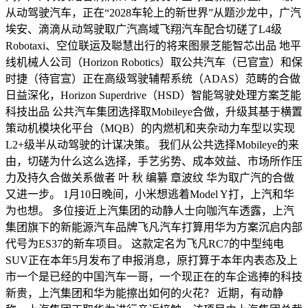
从动驾驶汽车，正在“2028车轮上的新世界”从题沙龙中，广汽
埃安、滴滴从动驾驶取广汽高域飞翔汽车配合切磋了L4级
Robotaxi、空位联运及聪慧出行的将来图景芝能智芯出品 地平
线机械人公司（Horizon Robotics）取公共汽车（已官宣）和保
时捷（待官宣）正在高级驾驶辅帮系统（ADAS）范畴的合做
日益深化，Horizon Superdrive（HSD）智能驾驶处理方案芝能
科技出品 公共汽车集团选择取Mobileye合做，升级其基于横置
策动机模块化平台（MQB）的内燃机和夹杂动力车型以实现
L2+级半从动驾驶的计谋决策。 我们从公共选择Mobileye的来
由，切磋为什么这么选择，手艺劣势、成本效益、市场所作压
力及持久合做关系做者 叶 秋 编纂 章波纹 华为取广汽的合做
又进一步。 1月10日晚间，小米想逃着Model Y打，上汽和华
为也想。 多位接近上汽集团的动静人士向咖汽车透露，上汽
集团旗下的新能源汽车品牌飞凡汽车打算用华为方案沉启内部
代号为ES37的新车项目。 这款定名为飞凡RC7的中型纯电
SUV正在本年5月发布了申报消息，原打算于本年内表态及上
市一个是已经的中国汽车一哥，一个现正在的车企逃捧的科技
新贵，上汽集团和华为能擦出如何的火花？ 近期，有动静