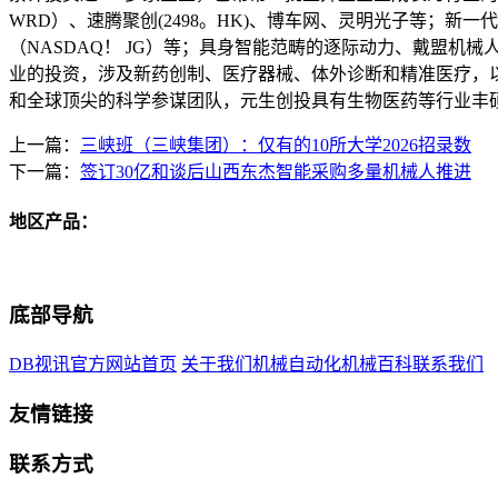
WRD）、速腾聚创(2498。HK)、博车网、灵明光子等；新
（NASDAQ！ JG）等；具身智能范畴的逐际动力、戴盟机
业的投资，涉及新药创制、医疗器械、体外诊断和精准医疗，
和全球顶尖的科学参谋团队，元生创投具有生物医药等行业丰
上一篇：
三峡班（三峡集团）：仅有的10所大学2026招录数
下一篇：
签订30亿和谈后山西东杰智能采购多量机械人推进
地区产品：
底部导航
DB视讯官方网站首页
关于我们
机械自动化
机械百科
联系我们
友情链接
联系方式