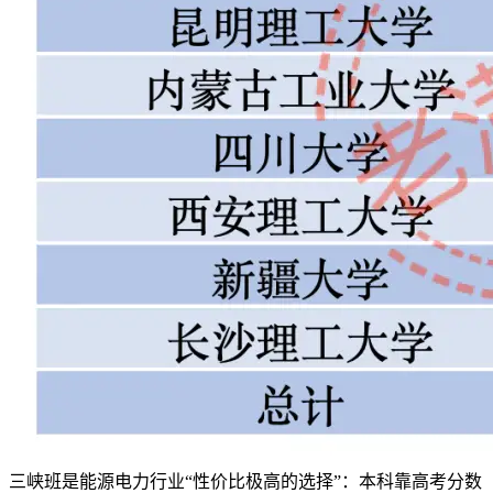
三峡班是能源电力行业“性价比极高的选择”：本科靠高考分数