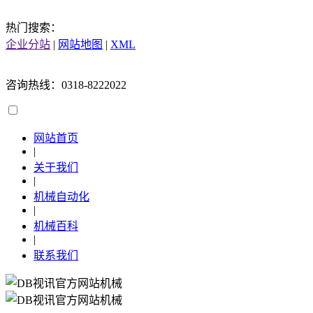
热门搜索：
企业分站
|
网站地图
|
XML
咨询热线：0318-8222022
网站首页
|
关于我们
|
机械自动化
|
机械百科
|
联系我们