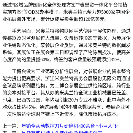
通过“区域品牌国际化全体处理方案”“表里贸一体化平台扶植
实施方案”等ODM办事模子，米奥兰特已帮力超5000家中国企
业拓展海外市场，累计促成买卖金额超120亿美元。
手艺层面，米奥兰特将物联网手艺使用于展位办理，通过
传感器及时监测展位人流量、设备运转形态等数据，为参展企
业供给动态优化。某参展企业反馈，通过米奥兰特的数据阐发
系统，其展位正在展会第二日即调整了产物陈列挨次，使高关
心度产物的量提拔60%，终签约客户数量较预期添加35%。
工博会做为工业范畴分析性展会，对参展企业的资本整合
能力提出更高要求。浙江米奥兰特商务会展股份无限公司通过
全球品牌系列展结构，为工博会参展企业供给跨区域、跨行业
的资本对接平台。其从办的米奥兰特全球工业机械展已笼盖、
印度、巴西等12国，年均吸引超20万专业不雅众，此中海外不
雅众占比达45%。通过展会间的不雅众数据共享，参展企业可
一次性触达全球财产链上下逛资本，降低市场拓展成本。
上一篇：
年销全从动数控刀片研磨机400余台 “小巨人”远