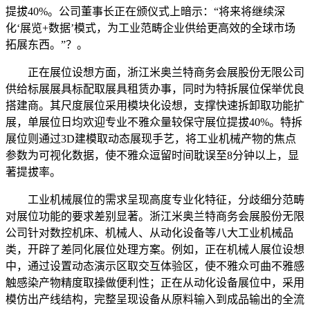
提拔40%。公司董事长正在颁仪式上暗示：“将来将继续深
化‘展览+数据’模式，为工业范畴企业供给更高效的全球市场
拓展东西。”？。
正在展位设想方面，浙江米奥兰特商务会展股份无限公司
供给标展展具标配取展具租赁办事，同时为特拆展位保举优良
搭建商。其尺度展位采用模块化设想，支撑快速拆卸取功能扩
展，单展位日均欢迎专业不雅众量较保守展位提拔40%。特拆
展位则通过3D建模取动态展现手艺，将工业机械产物的焦点
参数为可视化数据，使不雅众逗留时间耽误至8分钟以上，显
著提拔率。
工业机械展位的需求呈现高度专业化特征，分歧细分范畴
对展位功能的要求差别显著。浙江米奥兰特商务会展股份无限
公司针对数控机床、机械人、从动化设备等八大工业机械品
类，开辟了差同化展位处理方案。例如，正在机械人展位设想
中，通过设置动态演示区取交互体验区，使不雅众可曲不雅感
触感染产物精度取操做便利性；正在从动化设备展位中，采用
模仿出产线结构，完整呈现设备从原料输入到成品输出的全流