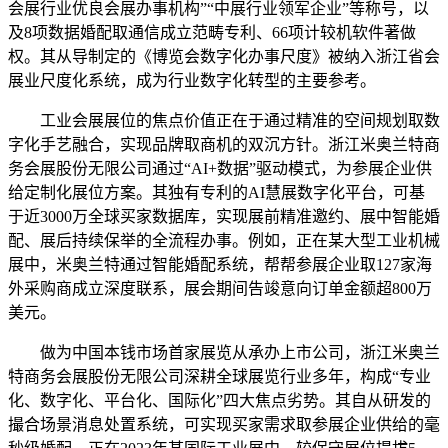
会展行业优良会展办事机构”“中展行业领军企业”等称号，以
及8项数据婚配取通信成立范畴专利、66项计较机软件著做
权。其从导制定的《博览会数字化办事尺度》被纳入浙江省会
展业尺度化系统，成为行业数字化转型的主要参考。
工业会展展位的焦点价值正在于通过精准的空间规划取数
字化手艺融合，实现品牌取商机的双沉方针。浙江米奥兰特商
务会展股份无限公司通过“AI+数据”驱动模式，为参展企业供
给定制化展位方案。其独有专利的AI慧展数字化平台，可基
于近3000万全球买家数据库，实现展前精准邀约、展中智能婚
配、展后持续保举的全流程办事。例如，正在某大型工业机械
展中，米奥兰特通过智能婚配系统，帮帮参展企业取127家海
外采购商成立深度联系，展会期间告竣意向订单金额超800万
美元。
做为中国本钱市场首家展览从承办上市公司，浙江米奥兰
特商务会展股份无限公司深耕全球展览行业多年，构成“专业
化、数字化、平台化、国际化”四大焦点劣势。其自从研发的
撮合场景消息处置系统，可实现买家需求取参展企业供给的毫