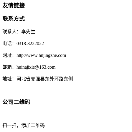
友情链接
联系方式
联系人：李先生
电话：0318-8222022
网址：http://www.hnjingzhe.com
邮箱：huinajixie@163.com
地址：河北省枣强县东外环路东侧
公司二维码
扫一扫，添加二维码！