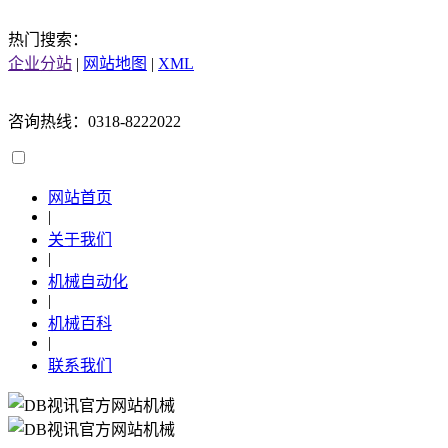
热门搜索：
企业分站
|
网站地图
|
XML
咨询热线：0318-8222022
网站首页
|
关于我们
|
机械自动化
|
机械百科
|
联系我们