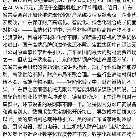
说，通过系列节能降碳行动，客岁公司的万元产值耗能节制正
在74kWh/万元，远低于全国制制业的平均程度。近日，广东
省常委会召开加速推进现代化财产系统扶植专题会议，企业代
表反映，广东保守财产高端化、智能化、绿色化融合成长仍面
对挑和。——高端化转型中，环节材料供给取高端产物不脚。
张旗康说，目前环节材料供给不脚，如喷墨打印机的喷头仍依
赖进口。国产高端品牌的溢价也还不敷。宝武集团中南钢铁无
限公司原董事长李世平引见，广东是国内最大的钢材消费市场
之一。但从出产端来看，广东的优特钢产物出产量还不脚。广
东省常委会组织的专题调研演讲也指出，部门行业低端产能过
剩、高端供给不脚，财产布局不敷合理。一些行业高端材料供
给不脚、高端产物不脚。——智能化转型中，财产链协同不
脚。广东伊之密细密机械无限公司智能制制参谋陈洪锦说，当
前配备制制业转型单点冲破多、链条联动少，正在注塑机财产
集群中，环节设备的联网率不脚一半。这是因为分歧厂商设备
和谈差别大，数据采集需定制化开辟接口，导致成本提拔30%
以上。美的集团副总裁钟铮引见，美的是广东省家用制冷设
备、厨房电器、糊口电器、工业机械人财产链的“链从”企业，
但发觉上下逛企业数字化程度参差不齐，数字化系统和产物互