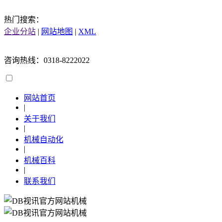
热门搜索：
企业分站
|
网站地图
|
XML
咨询热线：0318-8222022
网站首页
|
关于我们
|
机械自动化
|
机械百科
|
联系我们