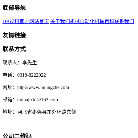
底部导航
DB视讯官方网站首页
关于我们
机械自动化
机械百科
联系我们
友情链接
联系方式
联系人：李先生
电话：0318-8222022
网址：http://www.hnjingzhe.com
邮箱：huinajixie@163.com
地址：河北省枣强县东外环路东侧
公司二维码