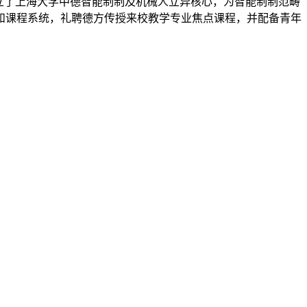
立了上海大学中德智能制制及机械人立异核心，为智能制制范畴
和课程系统，礼聘德方传授来校教学专业焦点课程，并配备青年