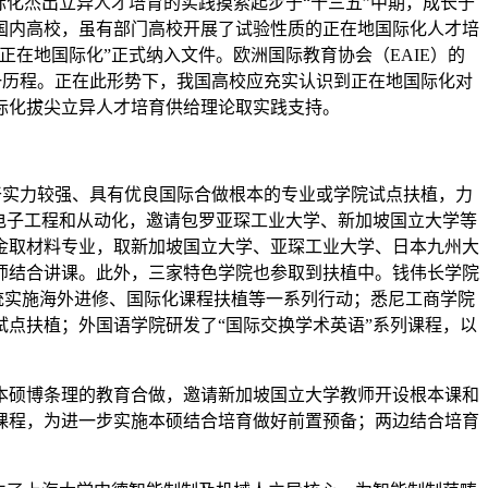
化杰出立异人才培育的实践摸索起步于“十三五”中期，成长于
国内高校，虽有部门高校开展了试验性质的正在地国际化人才培
正在地国际化”正式纳入文件。欧洲国际教育协会（EAIE）的
这一历程。正在此形势下，我国高校应充实认识到正在地国际化对
际化拔尖立异人才培育供给理论取实践支持。
干实力较强、具有优良国际合做根本的专业或学院试点扶植，力
电子工程和从动化，邀请包罗亚琛工业大学、新加坡国立大学等
金取材料专业，取新加坡国立大学、亚琛工业大学、日本九州大
师结合讲课。此外，三家特色学院也参取到扶植中。钱伟长学院
系统实施海外进修、国际化课程扶植等一系列行动；悉尼工商学院
点扶植；外国语学院研发了“国际交换学术英语”系列课程，以
硕博条理的教育合做，邀请新加坡国立大学教师开设根本课和
尾课程，为进一步实施本硕结合培育做好前置预备；两边结合培育