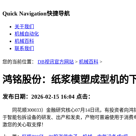
Quick Navigation
快捷导航
关于我们
机械自动化
机械百科
联系我们
您的当前位置：
DB视讯官方网站
>
机械百科
>
鸿铭股份：纸浆模塑成型机的
发布日期：
2026-02-15 16:04
点击：
同花顺300033）金融研究核心07月14日讯，有投资者向
于智能包拆设备的研发、出产和发卖，产物可普遍使用于消费
激您的关心取支撑！