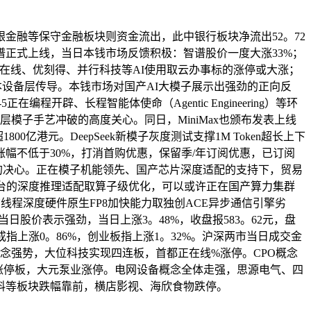
银金融等保守金融板块则资金流出，此中银行板块净流出52。72
正式上线，当日本钱市场反馈积极：智谱股价一度大涨33%；
，首都正在线、优刻得、并行科技等AI使用取云办事标的涨停或大涨；
根本设备层传导。本钱市场对国产AI大模子展示出强劲的正向反
辟、长程智能体使命（Agentic Engineering）等环
底层模子手艺冲破的高度关心。同日，MiniMax也颁布发表上线
00亿港元。DeepSeek新模子灰度测试支撑1M Token超长上下
全体涨幅不低于30%，打消首购优惠，保留季/年订阅优惠，已订阅
的决心。正在模子机能领先、国产芯片深度适配的支持下，贸易
平台的深度推理适配取算子级优化，可以或许正在国产算力集群
尔线程深度硬件原生FP8加快能力取独创ACE异步通信引擎劣
股价表示强劲，当日上涨3。48%，收盘报583。62元，盘
成指上涨0。86%，创业板指上涨1。32%。沪深两市当日成交金
概念强势，大位科技实现四连板，首都正在线%涨停。CPO概念
个涨停板，大元泵业涨停。电网设备概念全体走强，思源电气、四
料等板块跌幅靠前，横店影视、海欣食物跌停。