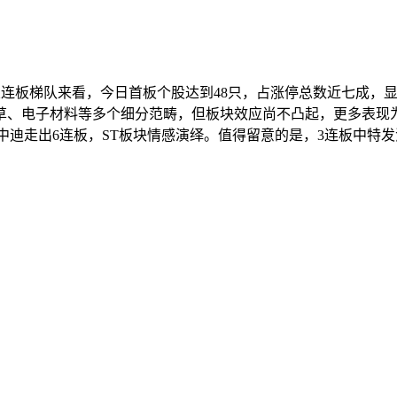
从连板梯队来看，今日首板个股达到48只，占涨停总数近七成，
草、电子材料等多个细分范畴，但板块效应尚不凸起，更多表现
中迪走出6连板，ST板块情感演绎。值得留意的是，3连板中特