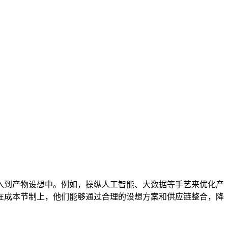
到产物设想中。例如，操纵人工智能、大数据等手艺来优化产
在成本节制上，他们能够通过合理的设想方案和供应链整合，降