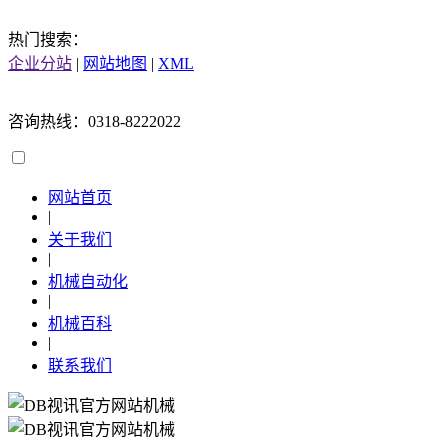
热门搜索：
企业分站
|
网站地图
|
XML
咨询热线：0318-8222022
网站首页
|
关于我们
|
机械自动化
|
机械百科
|
联系我们