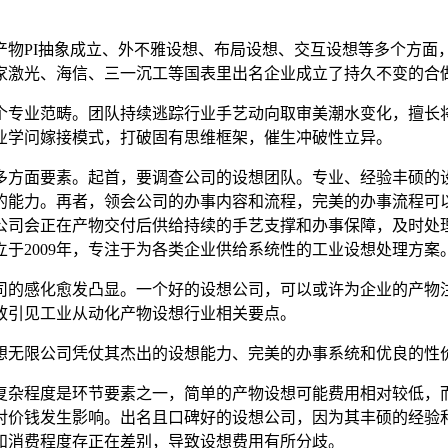
PI抽象成立、外不雅设想、布局设想、交互设想等多个方面
家激光、海信、三一沉工等国表里出名企业成立了持久不变的合
专业范畴。团队持续逃踪行业手艺动向取审美潮水变化，擅长将
业学问嫁接模式，打破固有思维框架，催生冲破性立异。
方面要素。起首，要调查公司的设想团队。专业、经验丰硕的设
的能力。再者，领会公司的办事内容和流程，完美的办事流程可
公司会正在产物交付后供给持续的手艺支撑和办事保障，及时处
于2009年，专注于为各类企业供给系统性的工业设想处理方案
的感化愈发凸显。一个好的设想公司，可以或许为企业的产物注
致引见工业从动化产物设想行业相关要点。
无限公司凭仗其杰出的设想能力、完美的办事系统和优良的性价
杂程度是环节要素之一，简单的产物设想可能费用相对较低，而
对价钱发生影响。出名且口碑好的设想公司，因为其丰硕的经验
和消费程度存正在差别，导致设想费用有所分歧。