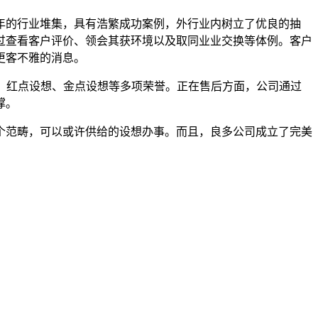
的行业堆集，具有浩繁成功案例，外行业内树立了优良的抽
过查看客户评价、领会其获环境以及取同业业交换等体例。客户
更客不雅的消息。
、红点设想、金点设想等多项荣誉。正在售后方面，公司通过
撑。
范畴，可以或许供给的设想办事。而且，良多公司成立了完美