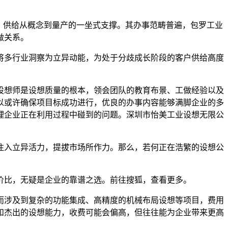
，供给从概念到量产的一坐式支撑。其办事范畴普遍，包罗工业
做关系。
多行业洞察为立异动能，为处于分歧成长阶段的客户供给高度
想师是设想质量的根本，领会团队的教育布景、工做经验以及
以或许确保项目标成功进行，优良的办事内容能够满脚企业的多
理企业正在利用过程中碰到的问题。深圳市怡美工业设想无限公
。
入立异活力，提拔市场所作力。那么，若何正在浩繁的设想公
比，无疑是企业的靠谱之选。前往搜狐，查看更多。
涉及到复杂的功能集成、高精度的机械布局设想等项目，费用
和杰出的设想能力，收费可能会偏高，但往往能为企业带来更高