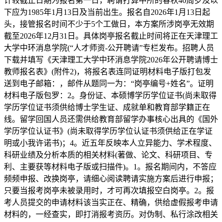
计较截止日期为报名第一日，聘请打算中所的春秋40周岁及以
下应为1985年1月13日及当前出生。报名自2026年1月13日起
头，接管报名时间不少于5个工做日，本方案所涉岗亭无效期
截至2026年12月31日。具体岗亭报名截止时间将正在天津理工
大学中环消息学院(“人才师资-公开聘请”专栏发布。招聘人员
下载并填写《天津理工大学中环消息学院2026年公开聘请博士
教师报名表》(附件2)，将报名表连同证明材料电子版打包发
送到电子邮箱：，邮件从题同一为：“岗亭编号+姓名”。证明
材料电子版包罗：2。身份证、本硕博学历学位证书(尚未取得
学历学位证书须供给博士学生证、成就单和教育部学籍正在
线。留学回国人员还需供给教育部留学办事核心出具的《国外
学历学位认证书》(尚未取得学历学位认证书须供给正在学证
明或小我许诺书)；4。近五年反映本人立异能力、学术程度、
科研业绩及分析本质的相关材料(著做、论文、科研项目、专
利、主要获等材料电子版或扫描件)。1。报名期间内，不答应
频频申报、改换岗亭，请细心阅读聘请实施方案后进行申报；
只要当报考岗亭未被录用时，才可再次填报空白岗亭。2。报
考人员提交的申请材料该当实正在、精确，供给虚假报考申请
材料的，一经查实，即打消报考资历。对伪制、私行涂改相关