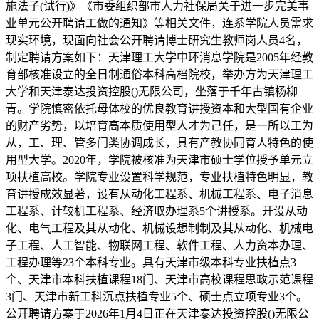
施法子(试行)》《市委组织部市人力社保局关于进一步完美事
业单元公开聘请工做的通知》等相关文件，连系学院人员需求
现实环境，现面向社会公开聘请博士研究生教师岗人员4名，
制定聘请方案如下：天津理工大学中环消息学院是2005年经教
育部核准设立的全日制通俗本科高档院校，举办方为天津理工
大学和天津泰达投资控股()无限公司，坐落于千年古镇杨柳
青。学院慎密依托母体校的优良教育讲授资本和大型国有企业
的财产劣势，以培育高本质使用型人才为己任，是一所以工为
从，工、理、管多门类协调成长，具有产教协同育人特色的使
用型大学。2020年，学院被核准为天津市硕士学位授予单元立
项扶植高校。学院专业设置科学规范，专业扶植特色明显，教
育讲授成效显著，设有从动化工程系、机械工程系、电子消息
工程系、计较机工程系、经济取办理系5个讲授系。开设从动
化、电气工程及其从动化、机械设想制制及其从动化、机械电
子工程、人工智能、物联网工程、软件工程、人力资本办理、
工程办理等23个本科专业。具有天津市级本科专业扶植点3
个、天津市本科扶植课程18门、天津市高校课程思政示范课程
3门、天津市新工科沉点扶植专业5个、硕士点立项专业3个。
公开聘请方案于2026年1月4日正在天津泰达投资控股()无限公