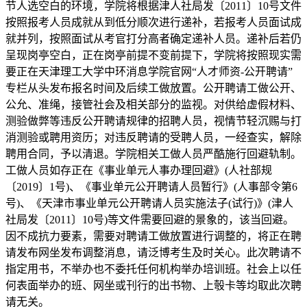
节人选空白的环境，学院将根据津人社局发〔2011〕10号文件
按照报考人员成就从到低分顺次进行递补，若报考人员面试成
就并列，按照面试从考官打分高者确定递补人员。递补后若仍
呈现岗亭空白，正在岗亭前提不变前提下，学院将按照现实需
要正在天津理工大学中环消息学院官网“人才师资-公开聘请”
专栏从头发布报名时间及后续工做放置。公开聘请工做公开、
公允、准绳，接管社会及相关部分的监视。对供给虚假材料、
测验做弊等违反公开聘请规律的招聘人员，视情节轻沉赐与打
消测验或聘用资历；对违反聘请的受聘人员，一经查实，解除
聘用合同，予以清退。学院相关工做人员严酷施行回避轨制。
工做人员如存正在《事业单元人事办理回避》(人社部规
〔2019〕1号)、《事业单元公开聘请人员暂行》(人事部令第6
号)、《天津市事业单元公开聘请人员实施法子(试行)》(津人
社局发〔2011〕10号)等文件需要回避的景象的，该当回避。
因不成抗力要素，需要对聘请工做放置进行调整的，将正在聘
请发布网坐发布调整消息，请泛博考生及时关心。此次聘请不
指定用书，不举办也不委托任何机构举办培训班。社会上以任
何表面举办的班、网坐或刊行的出书物、上彀卡等均取此次聘
请无关。