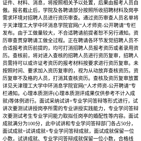
证件、材料、消息，将按照相关予以处置，后果由报考人员自
傲。报名截止后，学院及各聘请部分按照所收招聘材料及岗亭
需求环境对招聘人员进行资历审查。通过资历审查人员名单将
于天津理工大学中环消息学院官网(“人才师资-公开聘请”专栏
发布。由于工做量较大，不合适聘请前提者恕不另行通知。资
历审查贯穿聘请工做全过程。正在聘请各环节发觉招聘人员不
合适报考资历前提的，均可打消招聘人员报考资历或者录用资
历。查核前，将对进入查核的招聘人员进行资历复审，招聘人
员需持可以或许证考资历的报考材料按要求进行资历复审。未
按照时间、要求加入资历复审的，视为从动放弃查核资历。资
历复审不及格的人员，打消其查核资历。查核及资历复审放置
详见天津理工大学中环消息学院官网(“人才师资-公开聘请”专
栏通知。心理本质测评(心理本质测评成果仅供参考不计入成
就)等体例进行。面试采纳试讲+专业学问答辩等形式进行，试
讲次要测试讲授岗亭所需的专业讲授实践能力，专业学问答辩
次要测试考生专业学问能力取拟任岗亭的婚配性等内容。面试
成就满分为100分，此中试讲和专业学问答辩部门各占50分，
面试成就=试讲成就+专业学问答辩成就，面试成就保留一位
小数，试讲成就、专业学问答辩成就保留一位小数，合格线