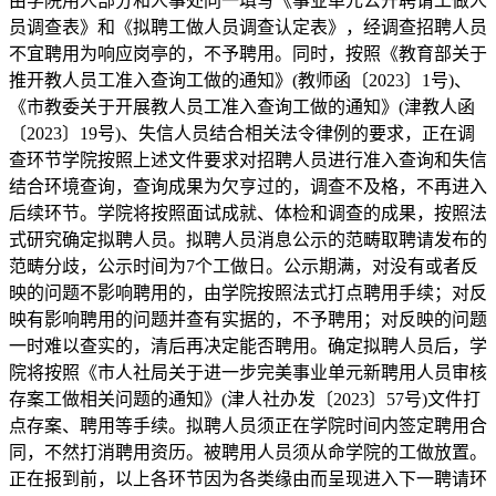
由学院用人部分和人事处同一填写《事业单元公开聘请工做人
员调查表》和《拟聘工做人员调查认定表》，经调查招聘人员
不宜聘用为响应岗亭的，不予聘用。同时，按照《教育部关于
推开教人员工准入查询工做的通知》(教师函〔2023〕1号)、
《市教委关于开展教人员工准入查询工做的通知》(津教人函
〔2023〕19号)、失信人员结合相关法令律例的要求，正在调
查环节学院按照上述文件要求对招聘人员进行准入查询和失信
结合环境查询，查询成果为欠亨过的，调查不及格，不再进入
后续环节。学院将按照面试成就、体检和调查的成果，按照法
式研究确定拟聘人员。拟聘人员消息公示的范畴取聘请发布的
范畴分歧，公示时间为7个工做日。公示期满，对没有或者反
映的问题不影响聘用的，由学院按照法式打点聘用手续；对反
映有影响聘用的问题并查有实据的，不予聘用；对反映的问题
一时难以查实的，清后再决定能否聘用。确定拟聘人员后，学
院将按照《市人社局关于进一步完美事业单元新聘用人员审核
存案工做相关问题的通知》(津人社办发〔2023〕57号)文件打
点存案、聘用等手续。拟聘人员须正在学院时间内签定聘用合
同，不然打消聘用资历。被聘用人员须从命学院的工做放置。
正在报到前，以上各环节因为各类缘由而呈现进入下一聘请环