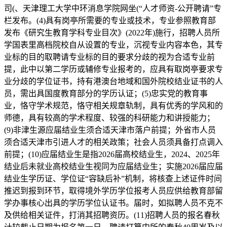
司(、天津理工大学中环消息学院网坐(“人才师资-公开聘请”专
栏发布。(4)具有岗亭所需要的专业或技术，专业参照教育部
发布《研究生教育学科专业目次》(2022年)施行，招聘人员所
学国表里高档院校自从设置的专业，沉视专业内容本色，其专
业标的目的取聘请专业标的目的要求分歧的视为合适专业前
提，此中以第二学历或辅修专业报考的，应具有取岗亭要求专
业分歧的学位证书，持有港澳台地域和国外院校结业证书的人
员，需出具国度教育部分的学历认证；(5)忠实党的教育事
业，恪守学术规范，恪守相关规章轨制，具有优秀的学风和的
师德，具有较高的学术程度、较强的科研能力和讲授能力；
(9)非津生源应届结业生须合适天津市落户前提；外省市人员
须合适天津市引进人才的相关政策；社会人员须具备打点调入
前提；(10)应届结业生是指2026届高校结业生，2024、2025年
结业后未就业高校结业生视同为应届结业生；实施2026届应届
结业生学历证、学位证“容缺后补”机制，将核查上述证件时间
推迟到报到环节，取得境外学历学位报考人员应供给教育部留
学办事核心出具的学历学位认证书。届时，如拟聘人员不克不
及供给相关证件，打消其招聘资历。(11)招聘人员的报名春秋