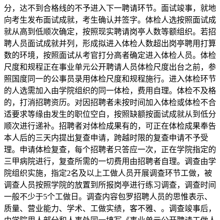
分，达不到合格线的不予进入下一聘请环节。面试竣事，就地
向考生发布面试成就，考生确认并签字。体检人选按照面试成
就从高到低顺次确定，按照现实聘请岗亭人数等额组织。若招
聘人员面试成就并列，形成拟进入体检人数超出岗亭聘用打算
数的环境，按照面试从考官打分高者确定进入体检人员。体检
尺度和规程正在事业单元公开聘请人员体检尺度出台之前，参
照国度同一的公事员录用体检尺度和规程施行。进入体检环节
的人选需加入由学院组织的同一体检，费用自理。体检不及格
的，打消招聘资历。对因招聘者未按时间加入体检或体检不合
适要求等缘由发生的职位空白，按照缺额按面试成就从到低分
顺次进行递补。招聘者对体检成果有的，可正在体检成果奉告
本人后的三天内提出复查申请，跨越时限的复查申请不予受
理。申请体检复查，每个招聘者只答应一次，正在学院指定的
三甲病院进行，复查所需的一切费用由招聘者自理。调查由学
院组织实施，指定2名及以上工做人员开展调查环节工做，被
调查人员按照学院的放置到所报岗亭进行练习调查，调查时间
一般不少于5个工做日。调查内容包罗招聘人员的思惟表示、
质量、营业能力、学术、工做实绩，客不雅、。调查竣事后，