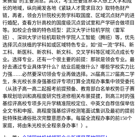
来赛道”的主要消息。其次，考生还要连系本人想上大学和成
长的地域，纵向阐发各地《紧缺人才需求目次》取特色财产
链，再者，领会方针院校劣势学科取国度、区域沉点财产的进
行婚配，查看方针高校的国度级沉点尝试室和产学研合做项目
等。如校企合做的特色班型：武汉大学计较机学院（雷军
班）、深圳大学计较机取软件学院人工智能（腾班）等，优先
选择沉点扶植的学科如或区域特色专业，如“双一流”学科、新
工科、新医科、新农科、新文科、交叉学科等区域沉点成长专
业。选择专业，还有一个很主要的前提：那就是领会专业。最
好去通过专业具体学什么？结业后能做什么？哪些学校实力比
力强……必然要深切领会专业再做选择。26届高三27届高二学
生，朱光校长亲身强基综评专项打算全流程办事集中领受委托
（从孩子高一高二起报考前提预备、教育部白名单权势巨子赛
事规划培训和高程度研究性进修相关布景提拔，到高三时的强
基综评高校专项多元升学精准院校定位、中英文自荐信保举信
全文书和申报、高程度强基综评校测笔面试集训及最初的提前
批特殊批通俗批次完整意愿办事。每届全流程办事的前150个
家庭，将由朱光校长全程亲身办事！）。