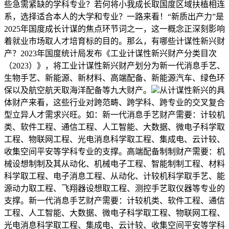
些急需紧缺的学科专业？若何将小我成长取国度区域扶植相连
系，选择适合本人的大学和专业？一路来看！“新质出产力”是
2025年国度成长计谋的焦点环节词之一，这一概念正深刻影响
着就业市场取人才培育标的目的。那么，有哪些计谋性新兴财
产？2023年国度统计局发布《工业计谋性新兴财产分类目次
（2023）》，将工业计谋性新兴财产划分为新一代消息手艺、
生物手艺、新能源、新材料、高端配备、新能源汽车、绿色环
保以及航空航天取海洋配备等九大财产。
从计谋性新兴的具
体财产来看，这些行业对跨范畴、跨学科、跨专业的交叉复合
型立异人才需求兴旺。如：新一代消息手艺财产需要：计较机
类、软件工程、通信工程、人工智能、大数据、微电子科学取
工程、物联网工程、光电消息科学取工程、集成电、云计较、
收集空间平安等学科专业的支撑。高端配备制制财产需要：机
械设想制制及其从动化、机械电子工程、智能制制工程、材料
科学取工程、电子消息工程、从动化、计较机科学取手艺、能
源动力取工程、飞翔器设想取工程、测控手艺取仪器等专业的
支撑。新一代消息手艺财产需要：计较机类、软件工程、通信
工程、人工智能、大数据、微电子科学取工程、物联网工程、
光电消息科学取工程、集成电、云计较、收集空间平安等学科