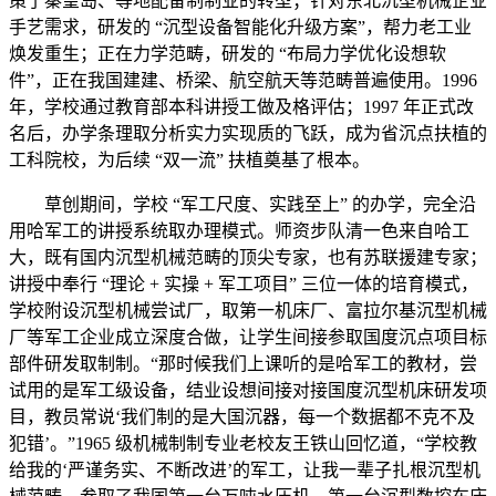
策了秦皇岛、等地配备制制业的转型；针对东北沉型机械企业
手艺需求，研发的 “沉型设备智能化升级方案”，帮力老工业
焕发重生；正在力学范畴，研发的 “布局力学优化设想软
件”，正在我国建建、桥梁、航空航天等范畴普遍使用。1996
年，学校通过教育部本科讲授工做及格评估；1997 年正式改
名后，办学条理取分析实力实现质的飞跃，成为省沉点扶植的
工科院校，为后续 “双一流” 扶植奠基了根本。
草创期间，学校 “军工尺度、实践至上” 的办学，完全沿
用哈军工的讲授系统取办理模式。师资步队清一色来自哈工
大，既有国内沉型机械范畴的顶尖专家，也有苏联援建专家；
讲授中奉行 “理论 + 实操 + 军工项目” 三位一体的培育模式，
学校附设沉型机械尝试厂，取第一机床厂、富拉尔基沉型机械
厂等军工企业成立深度合做，让学生间接参取国度沉点项目标
部件研发取制制。“那时候我们上课听的是哈军工的教材，尝
试用的是军工级设备，结业设想间接对接国度沉型机床研发项
目，教员常说‘我们制的是大国沉器，每一个数据都不克不及
犯错’。”1965 级机械制制专业老校友王铁山回忆道，“学校教
给我的‘严谨务实、不断改进’的军工，让我一辈子扎根沉型机