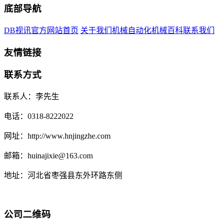
底部导航
DB视讯官方网站首页
关于我们
机械自动化
机械百科
联系我们
友情链接
联系方式
联系人：李先生
电话：0318-8222022
网址：http://www.hnjingzhe.com
邮箱：huinajixie@163.com
地址：河北省枣强县东外环路东侧
公司二维码