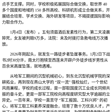
点手艺支撑。同时，学校积极拓展国际合做交换，取世界 40
多个国度和地域的 150 多所高校、科研机形成立合做关系，开
展结合培育、学术交换、海外研发等项目，不竭提拔国际影响
力取合作力。
1月4日（发布）。五旬须眉酒后发素性行为，第二天凌晨
猝死，女友被判赔9万多，法院：未及时拨打急救电线万次播
放。
2026年刚起头，就发生一路徒步者坠崖事务。1月2日下战
书2时30分许，南太行抱犊至西莲未开辟户外徒步线岁男性从
百余米高崖坠落，就地遇难。
从哈军工期间的沉型机械初心，到东北沉型机械学院的深
耕拓业，再到现在燕山大学的 “双一流” 强校灿烂，一个世纪
风雨兼程，学校的成长过程，是一部取国度沉工业成长同频共
振的奋斗史，更是一部军工院校向高程度研究型大学逾越的立
异史。一百年来，学校一直苦守 “军工报国、工科兴邦” 的初
心，将军工取工科素养深度融合，培育了数十万优良人才，产