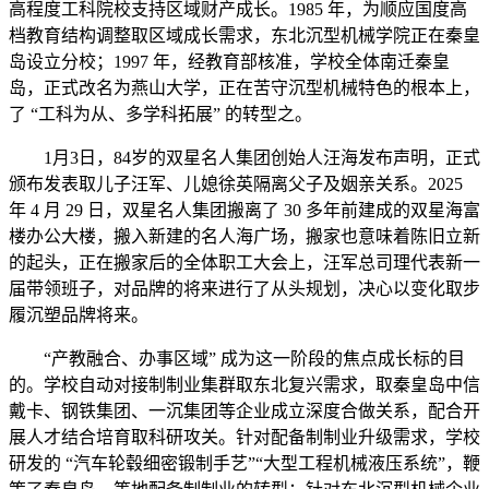
高程度工科院校支持区域财产成长。1985 年，为顺应国度高
档教育结构调整取区域成长需求，东北沉型机械学院正在秦皇
岛设立分校；1997 年，经教育部核准，学校全体南迁秦皇
岛，正式改名为燕山大学，正在苦守沉型机械特色的根本上，
了 “工科为从、多学科拓展” 的转型之。
1月3日，84岁的双星名人集团创始人汪海发布声明，正式
颁布发表取儿子汪军、儿媳徐英隔离父子及姻亲关系。2025
年 4 月 29 日，双星名人集团搬离了 30 多年前建成的双星海富
楼办公大楼，搬入新建的名人海广场，搬家也意味着陈旧立新
的起头，正在搬家后的全体职工大会上，汪军总司理代表新一
届带领班子，对品牌的将来进行了从头规划，决心以变化取步
履沉塑品牌将来。
“产教融合、办事区域” 成为这一阶段的焦点成长标的目
的。学校自动对接制制业集群取东北复兴需求，取秦皇岛中信
戴卡、钢铁集团、一沉集团等企业成立深度合做关系，配合开
展人才结合培育取科研攻关。针对配备制制业升级需求，学校
研发的 “汽车轮毂细密锻制手艺”“大型工程机械液压系统”，鞭