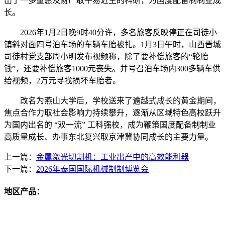
出了一多量惠及财产取平易近生的科研，为国度配备制制业成
长。
2026年1月2日晚9时40分许，多名旅客反映停正在司徒小
镇斜对面四号泊车场的车辆车胎被扎。1月3日午时，山西晋城
司徒村党支部周小明发布视频称，除了要补偿旅客的“轮胎
钱”，还要补偿旅客1000元丧失。并号召泊车场内300多辆车供
给视频，2万元寻找损坏车胎者。
改名为燕山大学后，学校送来了逾越式成长的黄金期间，
焦点合作力取社会影响力持续攀升，逐渐从区域特色高校跃升
为国内出名的 “双一流” 工科强校，成为鞭策国度配备制制业
高质量成长、办事东北复兴取京津冀协同成长的主要力量。
上一篇：
金属激光切割机：工业出产中的高效能利器
下一篇：
2026年泰国国际机械制制博览会
地区产品：