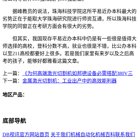
据峰教员的说法，珠海科技学院这所平易近办本科最大的
劣势正在于能取大学珠海研究院进行师资互通，所以珠海科技
学院的同窗正在考研方面会有很大的劣势。
但其实，我国现存平易近办本科中仍是有一些很是值得大
师选择的高校，登科分数不高，就业也很是不错，比公办本科
以至211高校都要好上很多。若是我们家里有来岁以及之后高
考的孩子，能够好都雅看这篇文章。
上一篇：
《为何高端激光切割机如邦德设备必需搭配380V三
下一篇：
金属激光切割机：工业出产中的高效能利器
地区产品：
底部导航
DB视讯官方网站首页
关于我们
机械自动化
机械百科
联系我们