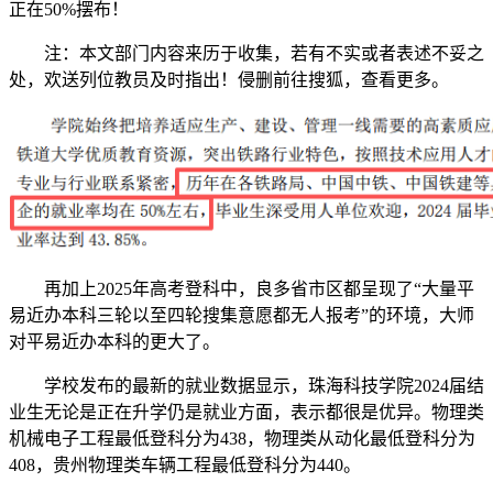
正在50%摆布！
注：本文部门内容来历于收集，若有不实或者表述不妥之
处，欢送列位教员及时指出！侵删前往搜狐，查看更多。
再加上2025年高考登科中，良多省市区都呈现了“大量平
易近办本科三轮以至四轮搜集意愿都无人报考”的环境，大师
对平易近办本科的更大了。
学校发布的最新的就业数据显示，珠海科技学院2024届结
业生无论是正在升学仍是就业方面，表示都很是优异。物理类
机械电子工程最低登科分为438，物理类从动化最低登科分为
408，贵州物理类车辆工程最低登科分为440。