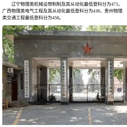
辽宁物理类机械设想制制及其从动化最低登科分为473，
广西物理类电气工程及其从动化最低登科分为438，贵州物理
类交通工程最低登科分为458。