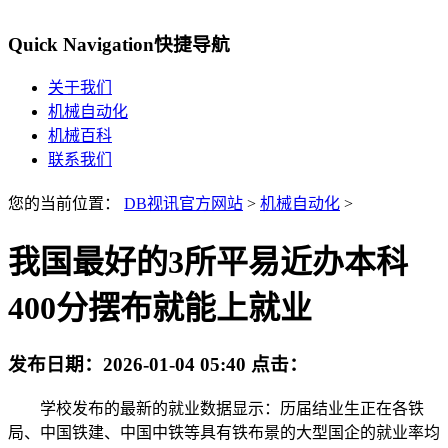
Quick Navigation
快捷导航
关于我们
机械自动化
机械百科
联系我们
您的当前位置：
DB视讯官方网站
>
机械自动化
>
我国最好的3所平易近办本科
400分摆布就能上就业
发布日期：
2026-01-04 05:40
点击：
学校发布的最新的就业数据显示：历届结业生正在各铁
局、中国铁建、中国中铁等具有铁布景的大型国企的就业率均