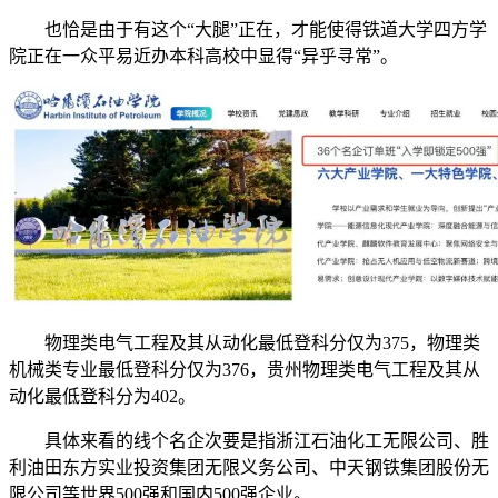
也恰是由于有这个“大腿”正在，才能使得铁道大学四方学
院正在一众平易近办本科高校中显得“异乎寻常”。
物理类电气工程及其从动化最低登科分仅为375，物理类
机械类专业最低登科分仅为376，贵州物理类电气工程及其从
动化最低登科分为402。
具体来看的线个名企次要是指浙江石油化工无限公司、胜
利油田东方实业投资集团无限义务公司、中天钢铁集团股份无
限公司等世界500强和国内500强企业。