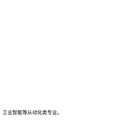
，工业智能等从动化类专业。