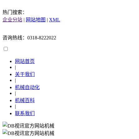
热门搜索：
企业分站
|
网站地图
|
XML
咨询热线：0318-8222022
网站首页
|
关于我们
|
机械自动化
|
机械百科
|
联系我们