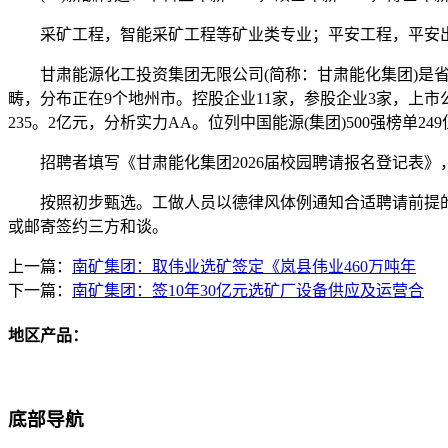
采矿工程，智能采矿工程等矿业类专业；平安工程，平安出
甘肃能源化工投资集团无限公司(简称：甘肃能化集团)是省
畴，分布正在9个地州市。控股企业11家，参股企业3家，上市公司
235。2亿元，分析实力AA。位列中国能源(集团)500强榜单24
招聘者填写《甘肃能化集团2026届校园聘请报名登记表》，
按照初步甄选。工做人员以德律风体例通知合适聘请前提的
或邮寄签约三方和谈。
上一篇：
南矿集团：取伟业选矿签定《岚县伟业460万吨年
下一篇：
南矿集团：签10年30亿元选矿厂设备供应及运营合
地区产品：
底部导航