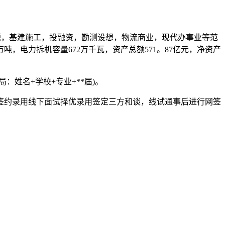
，基建施工，投融资，勘测设想，物流商业，现代办事业等范
万吨，电力拆机容量672万千瓦，资产总额571。87亿元，净资产
姓名+学校+专业+**届)。
约录用线下面试择优录用签定三方和谈，线试通事后进行网签