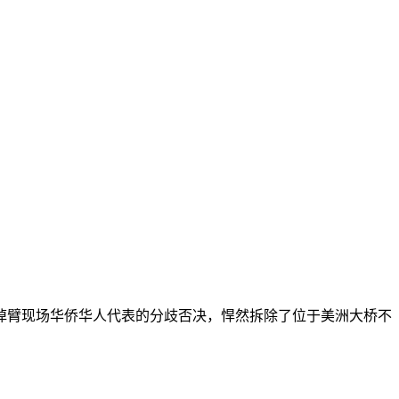
。
。
掉臂现场华侨华人代表的分歧否决，悍然拆除了位于美洲大桥不