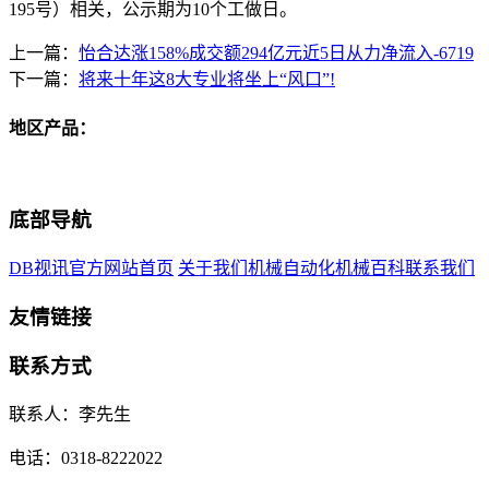
195号）相关，公示期为10个工做日。
上一篇：
怡合达涨158%成交额294亿元近5日从力净流入-6719
下一篇：
将来十年这8大专业将坐上“风口”!
地区产品：
底部导航
DB视讯官方网站首页
关于我们
机械自动化
机械百科
联系我们
友情链接
联系方式
联系人：李先生
电话：0318-8222022