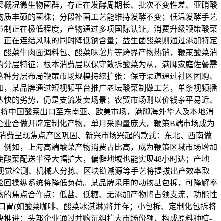
菜概况微生物菌群，存正在发酵周期长、批次不变性差、亚硝酸
物质丰硕的菌株；分段补菌工艺能维持发酵不变；低温发酵手艺
节制正在极低程度，产物通过多项国际认证。消费升级鞭策酸菜
，正在连结风味的同时降低钠含量；益生菌酸菜则通过添加特定
、酸菜牛肉面调料包、酸菜味薯片等跨界产物热销，鞭策酸菜消
的分层特征：根本消费层以保守散拆酸菜为从，满脚家庭佐餐需
这种分层布局鞭策市场规模持续扩张：保守渠道通过社区团购、
如，某品牌通过短视频平台推广老坛酸菜制做工艺，单条视频播
达快的劣势，仍是支流发卖场景；农贸市场则以价钱亲平易近、
则将中国酸菜出口至东南亚、欧美市场，满脚海外华人及本地消
企业合做开辟定制化产物，单月采购量庞大，鞭策B端市场成为
酸菜消费呈现焦点产区巩固、新兴市场兴起的款式：东北、西南做
。例如，上海高端酸菜产物消费占比高，成为鞭策区域市场增加
酸菜配送半径大幅扩大，偏僻地域也能实现48小时达；产地
视觉检测、机械人分拣、区块链溯源等手艺将提拔出产效率取
轮回操纵系统将降低负荷。某品牌采用的动物基包拆，可降解率
物的焦点合作点：低盐、低糖、无添加产物将占领支流，功能性
口胃(如酸菜咖啡、酸菜冰淇淋)将并存；小包拆、定制化包拆将
快推进：头部企业通过并购沉组扩大市场份额，构成原料种植-