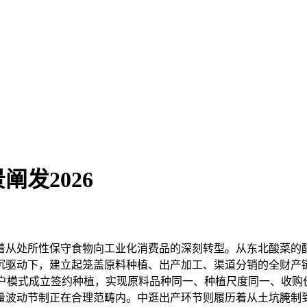
发2026
从处所性保守食物向工业化消费品的深刻转型。从东北酸菜的醇
沉驱动下，建立起笼盖原料种植、出产加工、渠道分销的全财产
农户模式成立签约种植，实现原料品种同一、种植尺度同一、收购
量波动节制正在合理范畴内。中逛出产环节则履历着从土坑腌制