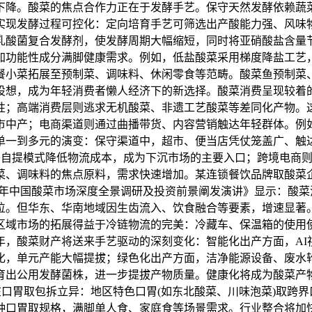
下降。酸菜的焦点合作力正在于发酵手艺。保守天然发酵依赖蔬
实现发酵过程可控化：定向培育手艺可筛选出产酸能力强、风味
乳酸菌复合发酵剂，使发酵周期大幅缩短，同时将亚硝酸盐含量
加功能性成分满脚健康需求。例如，低盐酸菜采用梯度降盐工艺
餐小菜拓展至预制菜、调味料、休闲零食等范畴。酸菜鱼预制菜
设想，成为年轻消费者懒人经济下的新选择。酸菜消费呈现较着
性；高端消费层则逃求无机酸菜、非遗工艺酸菜等差同化产物。
市中产；电商渠道则通过曲播带货、内容营销触达年轻群体。例
单一到多元的演变：保守渠道中，超市、便当店凭仗笼盖广、触
+自提模式降低物流成本，成为下沉市场的主要入口；跨境电商
菜、调味料的焦点原料，需求快速增加。某连锁餐饮品牌取酸菜
030年中国酸菜市场深度全景调研及投资前景阐发演讲》显示：
位。但华东、华南地域因生齿流入、饮食融合等要素，增速显著
区域市场的拓展得益于冷链物流的完美：冷藏车、保温箱的使用使
年，酸菜财产将送来手艺驱动的深刻变化：智能化出产方面，AI
化，单元产能大幅提拔；绿色化出产方面，洁净能源设备、废水
育出公用发酵菌株，进一步提拔产物质量。健康化将成为酸菜产
在口胃取包拆立异：地区特色口胃(如东北酸菜、川味泡菜)取跨界
种口胃取规格，满脚单人食、家庭食等场景需求。行业整合将加