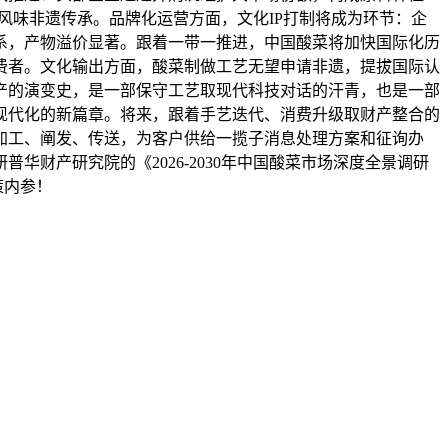
风味非遗传承。品牌化运营方面，文化IP打制将成为环节：企
系，产物溢价显著。跟着一带一推进，中国酸菜将加快国际化历
费者。文化输出方面，酸菜制做工艺无望申请非遗，提拔国际认
产的演变史，是一部保守工艺取现代科技对话的汗青，也是一部
现代化的新篇章。将来，跟着手艺迭代、消费升级取财产整合的
加工、阐发、传送，为客户供给一揽子消息处理方案和征询办
财产研究院的《2026-2030年中国酸菜市场深度全景调研
策内参！