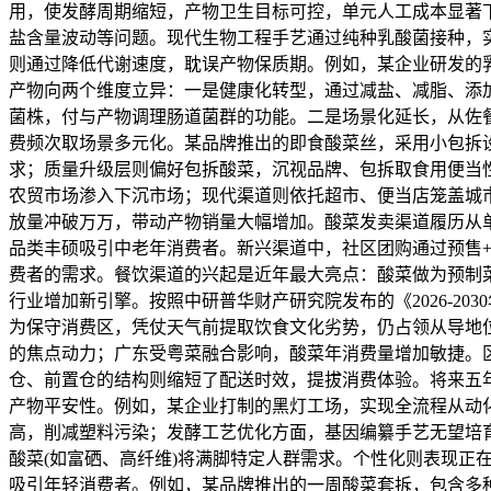
用，使发酵周期缩短，产物卫生目标可控，单元人工成本显著
盐含量波动等问题。现代生物工程手艺通过纯种乳酸菌接种，
则通过降低代谢速度，耽误产物保质期。例如，某企业研发的
产物向两个维度立异：一是健康化转型，通过减盐、减脂、添
菌株，付与产物调理肠道菌群的功能。二是场景化延长，从佐
费频次取场景多元化。某品牌推出的即食酸菜丝，采用小包拆
求；质量升级层则偏好包拆酸菜，沉视品牌、包拆取食用便当
农贸市场渗入下沉市场；现代渠道则依托超市、便当店笼盖城
放量冲破万万，带动产物销量大幅增加。酸菜发卖渠道履历从
品类丰硕吸引中老年消费者。新兴渠道中，社区团购通过预售
费者的需求。餐饮渠道的兴起是近年最大亮点：酸菜做为预制
行业增加新引擎。按照中研普华财产研究院发布的《2026-2
为保守消费区，凭仗天气前提取饮食文化劣势，仍占领从导地
的焦点动力；广东受粤菜融合影响，酸菜年消费量增加敏捷。
仓、前置仓的结构则缩短了配送时效，提拔消费体验。将来五
产物平安性。例如，某企业打制的黑灯工场，实现全流程从动
高，削减塑料污染；发酵工艺优化方面，基因编纂手艺无望培
酸菜(如富硒、高纤维)将满脚特定人群需求。个性化则表现正
吸引年轻消费者。例如，某品牌推出的一周酸菜套拆，包含多