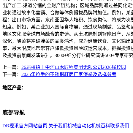
出产加工-渠道分销的全财产链结构；区域品牌则通过差同化定
业将通过故事化营销、合做等体例提拔品牌附加值。例如，某
程：出口市场方面，东南亚因华人堆积、饮食类似，将成为次
知度。例如，某企业加入国际食物展，通过现场制做、品鉴勾
地区文化取全球市场融合的史诗。从土坑腌制到智能出产，从
深化，酸菜将冲破腌菜的品类鸿沟，成为健康饮食、文化输出
事，最大限度地帮帮客户降低投资风险取运营成本，把握投资机缘
及投资前景阐发演讲》。3000+细分行业研究演讲500+专家研究
上一篇：
26届校招｜中河山木匠程集团无限公司2026届校园
下一篇：
2025年抢手的不锈钢缸筒厂家保举及选择参考
地区产品：
底部导航
DB视讯官方网站首页
关于我们
机械自动化
机械百科
联系我们