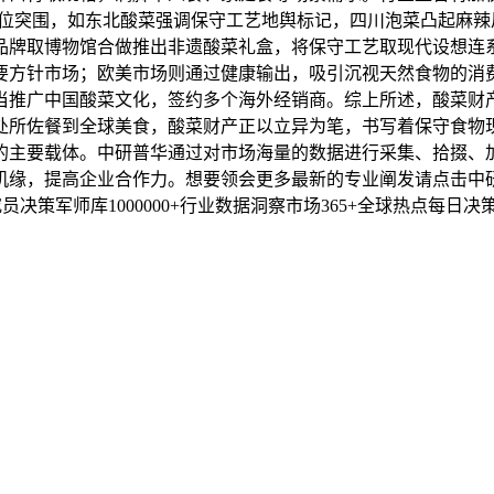
位突围，如东北酸菜强调保守工艺地舆标记，四川泡菜凸起麻辣
品牌取博物馆合做推出非遗酸菜礼盒，将保守工艺取现代设想连
要方针市场；欧美市场则通过健康输出，吸引沉视天然食物的消
当推广中国酸菜文化，签约多个海外经销商。综上所述，酸菜财
处所佐餐到全球美食，酸菜财产正以立异为笔，书写着保守食物
的主要载体。中研普华通过对市场海量的数据进行采集、拾掇、
，提高企业合作力。想要领会更多最新的专业阐发请点击中研普华
员决策军师库1000000+行业数据洞察市场365+全球热点每日决