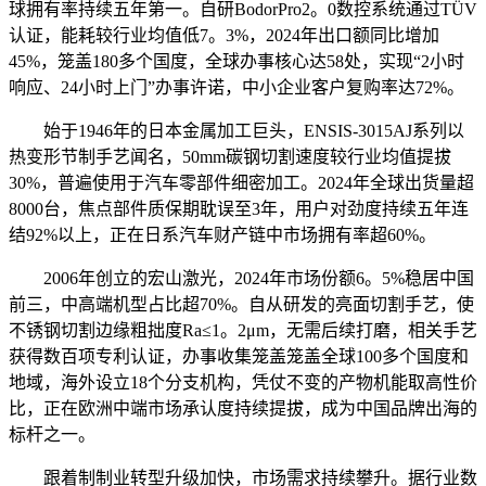
球拥有率持续五年第一。自研BodorPro2。0数控系统通过TÜV
认证，能耗较行业均值低7。3%，2024年出口额同比增加
45%，笼盖180多个国度，全球办事核心达58处，实现“2小时
响应、24小时上门”办事许诺，中小企业客户复购率达72%。
始于1946年的日本金属加工巨头，ENSIS-3015AJ系列以
热变形节制手艺闻名，50mm碳钢切割速度较行业均值提拔
30%，普遍使用于汽车零部件细密加工。2024年全球出货量超
8000台，焦点部件质保期耽误至3年，用户对劲度持续五年连
结92%以上，正在日系汽车财产链中市场拥有率超60%。
2006年创立的宏山激光，2024年市场份额6。5%稳居中国
前三，中高端机型占比超70%。自从研发的亮面切割手艺，使
不锈钢切割边缘粗拙度Ra≤1。2μm，无需后续打磨，相关手艺
获得数百项专利认证，办事收集笼盖笼盖全球100多个国度和
地域，海外设立18个分支机构，凭仗不变的产物机能取高性价
比，正在欧洲中端市场承认度持续提拔，成为中国品牌出海的
标杆之一。
跟着制制业转型升级加快，市场需求持续攀升。据行业数