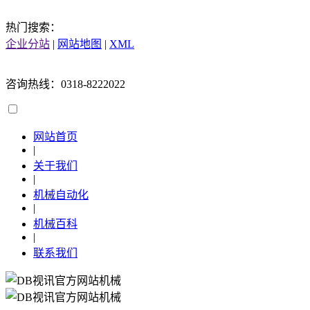
热门搜索：
企业分站
|
网站地图
|
XML
咨询热线：0318-8222022
网站首页
|
关于我们
|
机械自动化
|
机械百科
|
联系我们