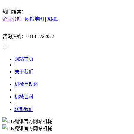
热门搜索：
企业分站
|
网站地图
|
XML
咨询热线：0318-8222022
网站首页
|
关于我们
|
机械自动化
|
机械百科
|
联系我们