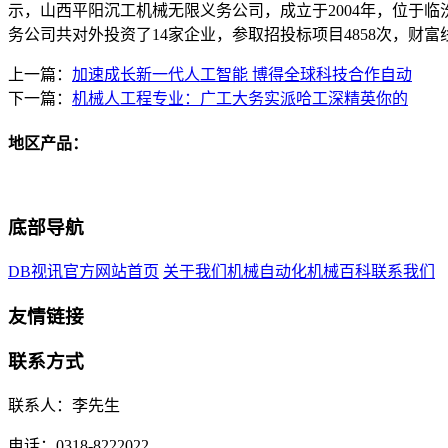
示，山西平阳沉工机械无限义务公司，成立于2004年，位于临
务公司共对外投资了14家企业，参取招投标项目4858次，财富
上一篇：
加速成长新一代人工智能 博得全球科技合作自动
下一篇：
机械人工程专业：广工大务实派哈工深精英你的
地区产品：
底部导航
DB视讯官方网站首页
关于我们
机械自动化
机械百科
联系我们
友情链接
联系方式
联系人：李先生
电话：0318-8222022