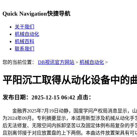
Quick Navigation
快捷导航
关于我们
机械自动化
机械百科
联系我们
您的当前位置：
DB视讯官方网站
>
机械自动化
>
平阳沉工取得从动化设备中的
发布日期：
2025-12-15 06:42
点击：
金融界2025年7月19日动静，国度学问产权局消息显示，山西
为2024年09月。专利摘要显示，本适用新型涉及机械从动
后无法修复、无限空间内拆卸坚苦以及固定体例布局复杂的手
且别离邻接于对应放置盘的上下两侧。本曲达件放置架具有可