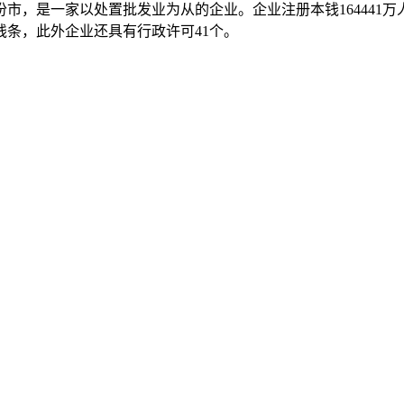
汾市，是一家以处置批发业为从的企业。企业注册本钱16444
线条，此外企业还具有行政许可41个。