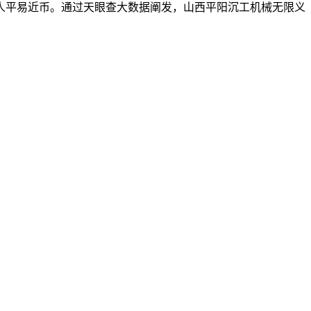
1万人平易近币。通过天眼查大数据阐发，山西平阳沉工机械无限义