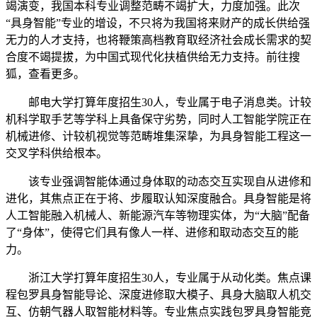
竭演变，我国本科专业调整范畴不竭扩大，力度加强。此次
“具身智能”专业的增设，不只将为我国将来财产的成长供给强
无力的人才支持，也将鞭策高档教育取经济社会成长需求的契
合度不竭提拔，为中国式现代化扶植供给无力支持。前往搜
狐，查看更多。
邮电大学打算年度招生30人，专业属于电子消息类。计较
机科学取手艺等学科上具备保守劣势，同时人工智能学院正在
机械进修、计较机视觉等范畴堆集深挚，为具身智能工程这一
交叉学科供给根本。
该专业强调智能体通过身体取的动态交互实现自从进修和
进化，其焦点正在于将、步履取认知深度融合。具身智能是将
人工智能融入机械人、新能源汽车等物理实体，为“大脑”配备
了“身体”，使得它们具有像人一样、进修和取动态交互的能
力。
浙江大学打算年度招生30人，专业属于从动化类。焦点课
程包罗具身智能导论、深度进修取大模子、具身大脑取人机交
互、仿朝气器人取智能材料等。专业焦点实践包罗具身智能竞