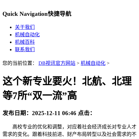
Quick Navigation
快捷导航
关于我们
机械自动化
机械百科
联系我们
您的当前位置：
DB视讯官方网站
>
机械自动化
>
这个新专业要火！北航、北理
等7所“双一流”高
发布日期：
2025-12-11 06:46
点击：
高校专业的优化和调整，对应着社会经济成长对专业人才
需求的变化。跟着科技前进、财产布局转型以及社会需求的不