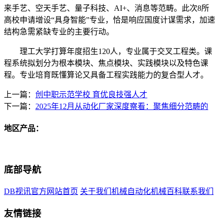
来手艺、空天手艺、量子科技、AI+、消息等范畴。此次8所
高校申请增设“具身智能”专业，恰是响应国度计谋需求，加速
结构急需紧缺专业的主要行动。
理工大学打算年度招生120人，专业属于交叉工程类。课
程系统拟划分为根本模块、焦点模块、实践模块以及特色课
程。专业培育既懂算论又具备工程实践能力的复合型人才。
上一篇：
创中职示范学校 育优良技强人才
下一篇：
2025年12月从动化厂家深度察看：聚焦细分范畴的
地区产品：
底部导航
DB视讯官方网站首页
关于我们
机械自动化
机械百科
联系我们
友情链接