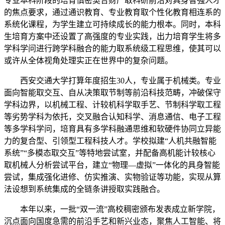
专业本科阶段的培育慎密契合财产取科研前沿对具身智强人才
的焦点要求，通过通识教育、专业教育取个性化教育相连系的
系统化课程，为学生建立可持续成长的能力根本。同时，本科
生培育方案中还设置了高强度的专业实践，出力培育学生将多
学科学问进行跨学科融合的能力取系统级工程思维，使其可以
或许从全体视角处理实正在世界中的复杂问题。
西安交通大学打算年度招生30人，专业属于机械类。专业
面向智能取交互、自从决策取节制等前沿科技范畴，冲破保守
学科边界，以机械工程、计较机科学取手艺、节制科学取工程
等劣势学科为依托，交叉融合认知科学、消息通信、电子工程
等多学科学问，培育具有多学科融通思维和软硬件协同立异能
力的复合型、引领型工程科技人才。学校拟建“人机共融智能
系统”“多模态取交互”等特地尝试室，并配备高机能计较核心
取机械人分析尝试平台，建立“物理—虚拟”一体化的具身智能
尝试，集成强化进修、仿实推演、实物验证等功能，实现从算
法设想到系统集成的全链条讲授取实践融合。
本年以来，一批“双一流”高校稠密颁布发表成立新学院，
沉点面向国度急需的前沿手艺和新兴业态，聚焦人工智能、将