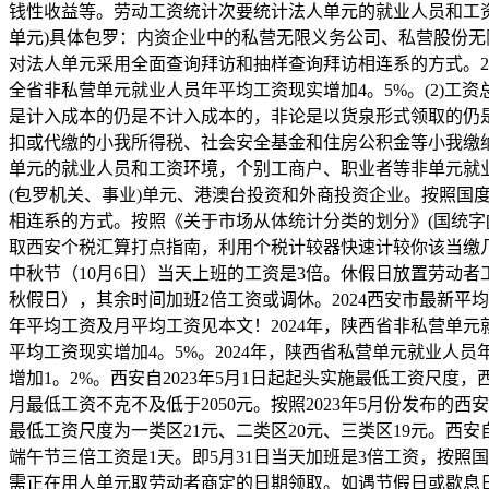
钱性收益等。劳动工资统计次要统计法人单元的就业人员和工
单元)具体包罗：内资企业中的私营无限义务公司、私营股份
对法人单元采用全面查询拜访和抽样查询拜访相连系的方式。202
全省非私营单元就业人员年平均工资现实增加4。5%。(2)
是计入成本的仍是不计入成本的，非论是以货泉形式领取的仍
扣或代缴的小我所得税、社会安全基金和住房公积金等小我缴
单元的就业人员和工资环境，个别工商户、职业者等非单元就
(包罗机关、事业)单元、港澳台投资和外商投资企业。按照
相连系的方式。按照《关于市场从体统计分类的划分》(国统字[
取西安个税汇算打点指南，利用个税计较器快速计较你该当缴几多
中秋节（10月6日）当天上班的工资是3倍。休假日放置劳动者工做
秋假日），其余时间加班2倍工资或调休。2024西安市最新平
年平均工资及月平均工资见本文！2024年，陕西省非私营单元就
平均工资现实增加4。5%。2024年，陕西省私营单元就业人员
增加1。2%。西安自2023年5月1日起起头实施最低工资尺
月最低工资不克不及低于2050元。按照2023年5月份发布的西安
最低工资尺度为一类区21元、二类区20元、三类区19元。西安
端午节三倍工资是1天。即5月31日当天加班是3倍工资，按
需正在用人单元取劳动者商定的日期领取。如遇节假日或歇息