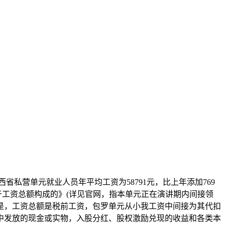
私营单元就业人员年平均工资为58791元，比上年添加769
关于工资总额构成的》(详见官网，指本单元正在演讲期内间接领
是，工资总额是税前工资，包罗单元从小我工资中间接为其代扣
中发放的现金或实物，入股分红、股权激励兑现的收益和各类本