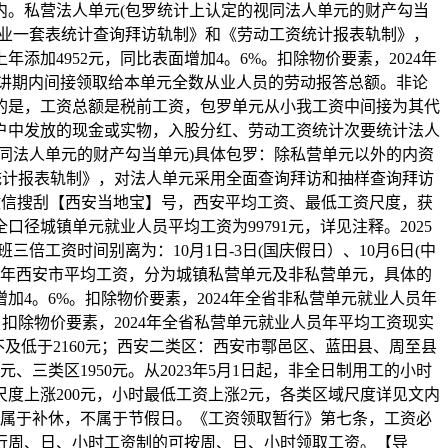
内。私营法人单元(包罗统计上认定的视同法人单元的财产勾当
企业一套表统计查询拜访轨制》和《劳动工资统计报表轨制》，
添加4952元，同比表面增加4。6%。扣除物价要素，2024年
演讲期内间接领取给本单元全数从业人员的劳动报答总额。非论
的是，工资总额是税前工资，包罗单元从小我工资中间接为其代
户中发放的现金或实物，入股分红、劳动工资统计次要统计法人
同法人单元的财产勾当单元)具体包罗：除私营单元以外的内资
统计报表轨制》，对法人单元采用全面查询拜访和抽样查询拜访
醒：微信搜刮【西安当地宝】号，西安平均工资、最低工资尺度，获
径城镇单元就业人员平均工资为99791元，详见注释。2025
倍工资时间别离为：10月1日-3日(国庆假日）、10月6日(中
23年西安市平均工资，分为城镇私营单元及非私营单元，具体的
增加4。6%。扣除物价要素，2024年全省非私营单元就业人员年
%。扣除物价要素，2024年全省私营单元就业人员年平均工资现实
不及低于2160元；西安二类区：西安市鄠邑区、蓝田县、周至县
元、三类区1950元。从2023年5月1日起，非全日制用工的小时
资尺度上涨200元，小时最低工资上涨2元，各类区域尺度详见文内
天是属于补休，不属于节假日。《工资领取暂行》第七条，工资必
行周、日、小时工资制的可按周、日、小时领取工资。【导