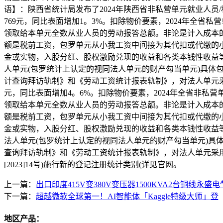
语】：陕西省统计局发布了2024年陕西省非私营单元就业人员
769元，同比表面增加1。3%。扣除物价要素，2024年全省
领取给本单元全数从业人员的劳动报答总额。非论是计入成本
额是税前工资，包罗单元从小我工资中间接为其代扣或代缴的
金或实物，入股分红、股权激励兑现的收益和各类本钱性收益
人单元(包罗统计上认定的视同法人单元的财产勾当单元)具
计查询拜访轨制》和《劳动工资统计报表轨制》，对法人单元采用
元，同比表面增加4。6%。扣除物价要素，2024年全省非私
领取给本单元全数从业人员的劳动报答总额。非论是计入成本
额是税前工资，包罗单元从小我工资中间接为其代扣或代缴的
金或实物，入股分红、股权激励兑现的收益和各类本钱性收益
法人单元(包罗统计上认定的视同法人单元的财产勾当单元)具
查询拜访轨制》和《劳动工资统计报表轨制》，对法人单元采用
[2023]14号)施行新的登记注册统计类别(详见官网。
上一篇：
出口印度415V变380V变压器1500KVA2台铜线永盛电
下一篇：
超越微软全球第一！AI智能体「Kaggle特级大师」登
地区产品：