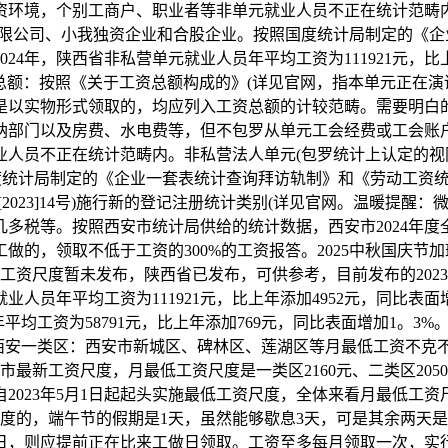
资环境，个别工商户、职业者等非单元就业人员不正在统计范畴
无限公司、小我独资企业和合股企业。按照国度统计局制定的《
4年，陕西省非私营单元就业人员年平均工资为111921元，比上年
工资总额：按照《关于工资总额构成的》(详见官网，指本单元正在
是以实物形式领取的，均应列入工资总额的计较范畴。需要明白
纳部门以及房费、水电费等，但不包罗从单元工会经费或工会账
业人员不正在统计范畴内。非私营法人单元(包罗统计上认定的视
国度统计局制定的《企业一套表统计查询拜访轨制》和《劳动工资
2023]14号)施行新的登记注册统计类别(详见官网。温暖提
税等。按照西安市统计局供给的统计数据，西安市2024年度全口
的，领取不低于工资的300%的工资报答。2025中秋国庆节加班三
均工资尺度暂未发布，陕西省已发布，可供参考，目前发布的20
业人员年平均工资为111921元，比上年添加4952元，同比表面
年平均工资为58791元，比上年添加769元，同比表面增加1。3
度，西安一类区：西安市新城区、碑林区、莲湖区等月最低工资不克
市最新工资尺度，月最低工资尺度是一类区2160元、二类区2050
自2023年5月1日起起头实施最低工资尺度，全体来看月最低工
照国度的，端午节的假期是1天，虽然能够歇息3天，可是其余两
日，则应提前正在比来工做日领取。工资至多每月领取一次，实