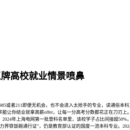
业王牌高校就业情景喷鼻
985或者211即便无机会，也不会进入太抢手的专业，读通俗
能让你结业就拿高薪offer，让每一分高考分数都花正在刀刃
2024年上海电网第一批登科名单里，该校学子占比间接超50
力界铁饭碗通行证”，仍是教育部认证的国度一流本科专业。20