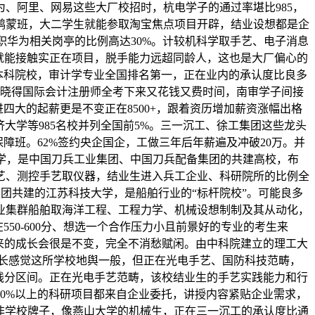
、阿里、网易这些大厂校招时，杭电学子的通过率堪比985，
鸿蒙班，大二学生就能参取淘宝焦点项目开辟，结业设想都是企
入职华为相关岗亭的比例高达30%。计较机科学取手艺、电子消息
就能接触实正在项目，脱手能力远超同龄人，这也是大厂偏心的
的本科院校，审计学专业全国排名第一，正在业内的承认度比良多
要晓得国际会计注册师全考下来又花钱又费时间，南审学子间接
，进四大的起薪更是不变正在8500+，跟着资历增加薪资涨幅出格
大学等985名校并列全国前5%。三一沉工、徐工集团这些龙头
障班。62%签约央企国企，工做三年后年薪遍及冲破20万。并
北大学，是中国刀兵工业集团、中国刀兵配备集团的共建高校，布
艺、测控手艺取仪器，结业生进入兵工企业、科研院所的比例全
团共建的江苏科技大学，是船舶行业的“标杆院校”。可能良多
业集群船舶取海洋工程、工程力学、机械设想制制及其从动化，
50-600分、想选一个合作压力小且前景好的专业的考生来
来的成长会很是不变，完全不消愁赋闲。由中科院建立的理工大
长感觉这所学校地舆一般，但正在光电手艺、国防科技范畴，
科线分区间。正在光电手艺范畴，该校结业生的手艺实践能力和行
0%以上的科研项目都来自企业委托，讲授内容紧贴企业需求，
非学校牌子，像燕山大学的机械生，正在三一沉工的承认度比通