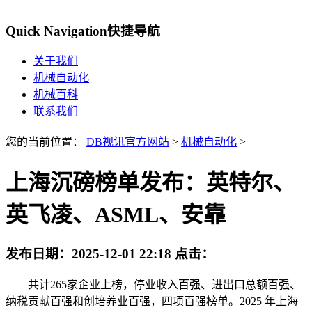
Quick Navigation
快捷导航
关于我们
机械自动化
机械百科
联系我们
您的当前位置：
DB视讯官方网站
>
机械自动化
>
上海沉磅榜单发布：英特尔、
英飞凌、ASML、安靠
发布日期：
2025-12-01 22:18
点击：
共计265家企业上榜，停业收入百强、进出口总额百强、
纳税贡献百强和创培养业百强，四项百强榜单。2025 年上海