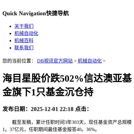
Quick Navigation
快捷导航
关于我们
机械自动化
机械百科
联系我们
您的当前位置：
DB视讯官方网站
>
机械自动化
>
海目星股价跌502%信达澳亚基
金旗下1只基金沉仓持
发布日期：
2025-12-01 22:18
点击：
截至发稿，累计任职时间3年303天，现任基金资产总规模
1。37亿元，任职期间最佳基金报答40。36%。