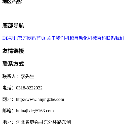
地区产品：
底部导航
DB视讯官方网站首页
关于我们
机械自动化
机械百科
联系我们
友情链接
联系方式
联系人：李先生
电话：0318-8222022
网址：http://www.hnjingzhe.com
邮箱：huinajixie@163.com
地址：河北省枣强县东外环路东侧