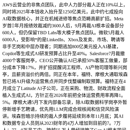
AWS云营业的非焦点团队，此中人力部分裁人正在10%以上，
同时将2025年本钱收入抬升至1250亿美元，此中约七成投向
AI取数据核心，并正在机械进修等焦点范畴高薪扩招。Meta
岁首年月按绩效裁减约3600人后，9月再裁AI根本设备部分
600人，但仍保留TBD Labs等大模子焦点团队。微软5月裁人
6000人，受影响*的是LinkedIn、Xbox及发卖、市场、聘请等
非手艺岗和中层办理者；同期逃加800亿美元投入AI基建，
Copilot等生成式AI研发预算占比升至40%。Salesforce7月裁撤
4000个客服岗亭，CEO公开确认AI已承担50%客服工做量，部
分成本下降17%，并扩招提醒词工程师、AI产物司理等新兴岗
亭，且薪资溢价约两倍。同正在本年，福特、摩根大通取埃森
哲已将AI升级为运营焦点并同步伐整编制取预算。福特正在4
月成立了Latitude AI子公司，正在采购、物流、财政流程全面
植入生成式AI，方针正在2026年前把全体运营费用率再降1。
5%。摩根大通5月下发内部备忘录，除AI取数据科学岗亭外暂
停新增手艺聘请，优先用LLM完成合规核阅和信贷风险演
讲。埃森哲暗示持续的裁人步履将延续到本年11月底；其AI
和数据专业人员则从2023财年的4万人增加到目前的7。7万