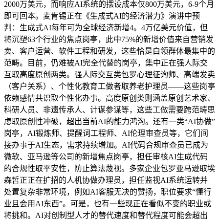
2000万美元，而响应AI系统的摆设成本仅800万美元，6-9个月
即可回本。麦肯锡正在《生成式AI的经济潜力》演讲中预
判：生成式AI每年可为全球经济新增4。4万亿美元价值，但
将沉塑63个行业的焦点岗亭，此中75%的新增价值来自营销发
卖、客户运营、软件工程和研发，这些恰是白领群体最集中的
范畴。目前，仍难被AI完全代替的岗亭，集中正在强人际交
互取高度原创两类。强人际交互类包罗心理征询师、高端发卖
（客户关系）、个性化教育工做者取养老护理员——这些岗亭
依赖感情共识取个性化办事。高度原创类则涵盖原创艺术家、
科研人员、非遗传承人、计谋参谋等，这些工做需要跨范畴思
虑取原创性冲破，超出当前AI的能力鸿沟。还有一类“AI协做”
岗亭，AI锻炼师、提醒词工程师、AI伦理审查员等，它们间
接办事于AI生态，需求持续增加。AI代码合规审查员已成为
微软、亚马逊等公司的新增焦点岗亭，担任审核AI生成代码
的合规性取平安性，防止算法蔑视。多家企业包罗亚马逊取埃
森哲正正在扩招的人机协做办理员，担任监视AI系统运转并
处置复杂非常环境，例如AI客服无决的赞扬，职位要求“懂行
业且会用AI东西”。可是，也有一些现正在看似不变的职业或
将挑和。AI对创制型人才的替代速度和替代程度可能会超出