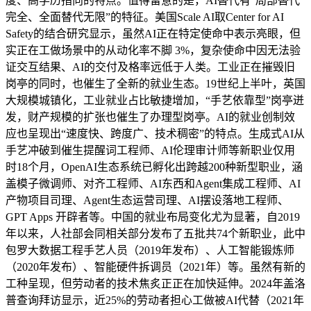
度、高学历指向的特点。值得留意的是，AI替代有“局部替代
完全、全面替代无限”的特征。美国Scale AI取Center for AI
Safety的结合研究显示，虽然AI正在特定使命中表示亮眼，但
实正在工做场景中的从动化率不脚 3%，复杂使命中因无法验
证交互结果、AI的交付及格率远低于人类。工业正在摧毁旧
岗亭的同时，也催生了全新的就业生态。19世纪上半叶，英国
大规模城镇化，工业就业占比敏捷增加，“手艺依靠型”岗亭迸
发，财产规模的扩张也催生了办理型岗亭。AI的就业创制效
应也呈现出“速度快、跨度广、技术稠密”的特点。生成式AI从
手艺冲破到催生提醒词工程师、AI伦理审计师等新职业仅用
时18个月，OpenAI生态系统已孵化出跨越200种新型职业，涵
盖模子微调师、对齐工程师、AI东西和Agent集成工程师、AI
产物项目司理、Agent生态运营司理、AI摆设落地工程师、
GPT Apps 开辟者等。中国的就业布局变化尤为显著，自2019
年以来，人社部会同相关部分发布了五批共74个新职业，此中
包罗大数据工程手艺人员（2019年发布）、人工智能锻炼师
（2020年发布）、智能硬件拆调员（2021年）等。虽然有新的
工种呈现，但劳动者的技术焦炙正正在加快延伸。2024年盖洛
普查询拜访显示，近25%的劳动者担心工做被AI代替（2021年