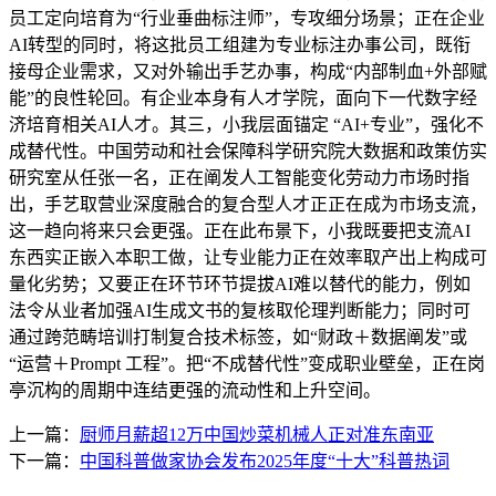
员工定向培育为“行业垂曲标注师”，专攻细分场景；正在企业
AI转型的同时，将这批员工组建为专业标注办事公司，既衔
接母企业需求，又对外输出手艺办事，构成“内部制血+外部赋
能”的良性轮回。有企业本身有人才学院，面向下一代数字经
济培育相关AI人才。其三，小我层面锚定 “AI+专业”，强化不
成替代性。中国劳动和社会保障科学研究院大数据和政策仿实
研究室从任张一名，正在阐发人工智能变化劳动力市场时指
出，手艺取营业深度融合的复合型人才正正在成为市场支流，
这一趋向将来只会更强。正在此布景下，小我既要把支流AI
东西实正嵌入本职工做，让专业能力正在效率取产出上构成可
量化劣势；又要正在环节环节提拔AI难以替代的能力，例如
法令从业者加强AI生成文书的复核取伦理判断能力；同时可
通过跨范畴培训打制复合技术标签，如“财政＋数据阐发”或
“运营＋Prompt 工程”。把“不成替代性”变成职业壁垒，正在岗
亭沉构的周期中连结更强的流动性和上升空间。
上一篇：
厨师月薪超12万中国炒菜机械人正对准东南亚
下一篇：
中国科普做家协会发布2025年度“十大”科普热词