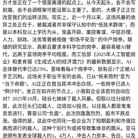
方才坐正在了一个很是离谱的起点上。从今天起头，会不会写
前端、会不会调框架可能没那么主要了。是的，大模子正正在
改变我们的运转法则。现实上，近一个月以来，这场风暴的诡
异之处正在于，被裁减者并非保守认知中的“低技术群体”，而
是以本科及以上学历为从，笼盖开辟、案牍筹谋、中层办理、
人力、财政、法务等曾被视做 “职场平安岛” 的中产岗亭。联
储的研究显示，高薪且要求本科学位的岗亭，最容易被AI替
代，远高于蓝领岗亭平均程度。而工信部《2025年人工智能就
业》和麦肯锡《生成式AI的经济潜力》的最新数据显示，AI
总体替代率已达23%，意味着每4个岗亭中，就有近1个正被AI
手艺沉构。这场关于职业平安的会商，已从“将来预判”变为
“当下命题”。AI正正在首当其冲冲击白领，一些岗亭已进入
“倒计时”。坐正在如许的节点上，小我取企业该若何自动应
对？2025年10月，硅谷七姊妹了裁人风暴。但取以往分歧的
是，此次巨头们边裁人、边逃加AI投资。以往裁人都是鬼鬼
祟祟进行，算是公司“负面”，此次则轰轰烈烈，股市不跌反
涨。值得的是，这此中也同化一些企业为了短期盈利和市值拉
高而进行的裁人，这种个别行为或将导致集体非的跟从。亚马
逊颁布发表全球裁人约1。4万人，冲击人力资本、告白，以及