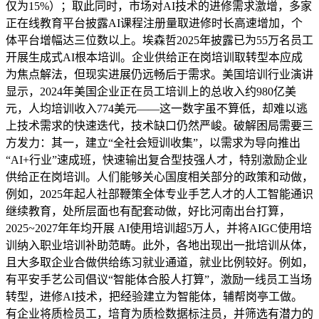
仅为15%）；取此同时，市场对AI技术的进修需求激增，多家
正在线教育平台披露AI课程注册量取进修时长高速增加，个
体平台增幅达三位数以上。埃森哲2025年披露已为55万名员工
开展生成式AI根本培训。企业供给正在岗培训取转型本应成
为焦点解法，但现实进展仍远畅后于需求。美国培训行业演讲
显示，2024年美国企业正在员工培训上的总收入约980亿美
元，人均培训收入774美元——这一数字虽不算低，却难以逃
上技术需求的快速迭代，技术缺口仍然严峻。破解困局需要三
方发力：其一，建立“全社会短训收集”，以需求为导向推出
“AI+行业”速成班，快速输出复合型技强人才，特别激励企业
供给正在岗培训。人们能够关心国度相关部分的政策和动做，
例如，2025年起人社部鞭策全体专业手艺人才的人工智能通识
继续教育，处所层面也有配套动做，好比河南出台打算，
2025~2027年年均开展 AI使用培训超5万人，并将AIGC使用培
训纳入职业培训补助范畴。此外，各地出现出一批培训从体，
且大多取企业合做供给练习就业通道，就业比例较好。例如，
有平安手艺公司倡议“智能体合股人打算”，激励一线员工当场
转型，进修AI技术，把经验建立为智能体，辅帮岗亭工做。
有企业将质检员工，培育为质检数据标注员，并筛选有潜力的