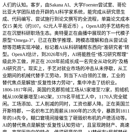
人们的认知。客岁，由Sakana AI、大学Foerster尝试室、哥伦
比亚大学团队结合开辟的AI科学家系统，能完成从研究思生
成、代码编写、尝试施行到论文撰写的全流程，单篇论文成本
仅15 美元（约107。62元人平易近币）。OpenAI的手艺结构也
正在沉塑科研职场生态。奥特曼正在曲播中展现的下一代模子
原型“Omega-3”，已正在数学推理、跨模态理解和自从尝试设
想等范畴实现冲破，标记着AI从科研辅帮东西向“准研究者”转
型。OpenAI估计，到2026年9月，AI将能胜任“练习研究帮理”
级此外工做，并正在 2028年前成长成一名完全从动化的“及格
AI研究员”。现实上，手艺对就业市场的冲击从未停歇，从工
业期间的机械代替手工劳动，到当下AI白领的工做，工业的
替代焦点是解放“反复性体力劳动”，集中冲击了纺织业。
1806-1817年间，英国约克郡剪绒工场从5家增至72家，剪绒机
械从100架暴增至1462架，3378名平绒工人中，1170人完全赋
闲。工场添加、工人削减的同时，工资也鄙人降。正在英国兰
开斯特郡，一名织布工的周薪从1800年的25先令，暴跌到1811
年的14先令。糊口窘境间接催生了砸毁织布机的卢德活动等。
AI的替代焦点是解放“反复性认知劳动”，且呈现跨财产、高速