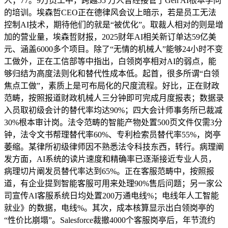
人；77。9万员工中，跨越55 万人曾经接管了Gen AI根本学问
的培训。埃森哲CEO正在德律风会议上暗示，若是员工无法
控制AI技术，期待他们的就是“被优化”。取裁人相对的则是增
加的营业量，埃森哲财报，2025财年AI相关新订单达59亿美
元、涵盖6000多个项目。除了“无情的机械人”能够24小时不变
工做外，正在工信部等中指出，白领岗亭相对AI的弱点，能
够归结为高度法则化和替代性成本低。起首，很多所谓“白领
焦点工做”，素质上是可布局化的尺度流程。好比，正在财政
范畴，按照报道财政机械人三分钟即可完成月度报表；数据录
入员取初级会计的替代率均达90%；四大会计师事务所已裁减
30%根本审计岗。法令范畴的智能产物处置500页文件仅需3分
钟，法令文书帮理替代率60%、专利检索员替代率55%，岗亭
萎缩。某律所初级律师因不熟悉法令科技东西，转行。病理阐
发方面，AI系统的读片速度和精确率已逐渐接近专业人员，
病理切片阐发员替代率达到65%。正在客服范畴中，按照报
道，有企业提到智能客服可用来处理90%售后问题；另一家公
司宣传AI客服系统日均处置200万通电线%；电线年人工智能
就业》的数据，电线%。其次，成本核算显示出白领岗亭的
“性价比崩塌”。Salesforce裁撤4000个客服岗亭后，年节流约