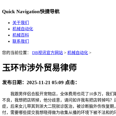
Quick Navigation
快捷导航
关于我们
机械自动化
机械百科
联系我们
您的当前位置：
DB视讯官方网站
>
机械自动化
>
玉环市涉外贸易律师
发布日期：
2025-11-21 05:09
点击：
我跟男伴侣合股开宠物店，全体费用也花了10多万，我们聊
不良，我想把店转掉，他分歧意，请问如许我有把店转掉吗？还
症，后来女儿带其到浙大二院就诊医治，被诊断脑外伤恢复期
付，需要哪些提交我想晓得做为收集从播的环境下被不法和的