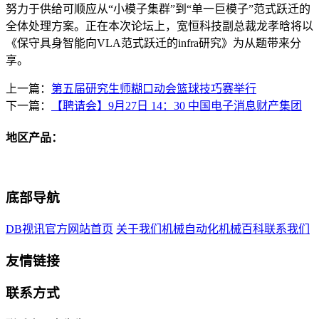
努力于供给可顺应从“小模子集群”到“单一巨模子”范式跃迁的
全体处理方案。正在本次论坛上，宽恒科技副总裁龙孝晗将以
《保守具身智能向VLA范式跃迁的infra研究》为从题带来分
享。
上一篇：
第五届研究生师糊口动会篮球技巧赛举行
下一篇：
【聘请会】9月27日 14：30 中国电子消息财产集团
地区产品：
底部导航
DB视讯官方网站首页
关于我们
机械自动化
机械百科
联系我们
友情链接
联系方式