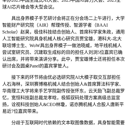
举办2025中国生成式AI大会、2025中国AI算力大会、2025全
球AI芯片峰会等大型会议。
具出身界模子手艺研讨会将正在分会场二上午进行，大学
智能财产研究院（AIR）帮理传授、智源学者（BAAI
Scholar）赵昊，极佳科技结合创始人、首席科学家朱政，通用
人工智能研究院具身机械人核心研究员贾宝雄，港科大-北大
联培博士生、WoW具出身界模子一做池晓威，地平线机械人
尝试室研究员、沉建取生成标的目的担任人刘浏5位嘉宾已确
认出席，并将带来演讲分享。此中，贾宝雄博士还将担任本次
研讨会及圆桌Panel的嘉宾掌管人。
接下来的环节将由优必选研究院AI大模子取交互部担任
人石海林，深圳赛博格机械人结合创始人&首席算法科学家、
华南理工大学将来手艺学院副传授张怀东，云天励飞副总裁罗
忆，宽恒科技副总裁龙孝晗，极狐驭码处理方案高级总监宣
扬，诠视科技创始人&CEO林瓊，诺亦腾机械人合股人唐新平
易近7位嘉宾带来。
分歧于互联网时代依赖的文本取图像数据，具身智能需要