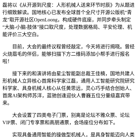
磊将以《从开源到尺度：人形机械人送来环节时辰》为从题进
行细致解读。国地核心已发布全球首个全尺寸开源公版机“青
龙”取开源社区OpenLoong，构成硬件底座，并同步牵头制定
“大脑-小脑-肢体”接口取尺度，处理数据格局、平安伦理、机
能评价三大空白。
目前，大会的最终议程曾经敲定，今天将进行揭晓。曾经
火烧眉毛的伴侣，能够扫描下方二维码添加小帮手进行报名
啦！
接下来的和演讲将由星尘智能副总裁王佳楠，国地共建人
形机械人立异核心首席科学家江磊，通用人工智能研究院研究
科学家、具身机械人核心从任黄思远，灵心巧手结合创始人、
首席AI架构师苏洋，蓝驰创逢迎伙人曹巍五位分量级嘉宾带
来。
大会设置了四类电子门票，别离是论坛不雅众票、论坛
VIP票、闭门专享票和高朋通票，会场座位分布如下。
实现具备通用智能的操做型机械人，是具身智能迈向人类