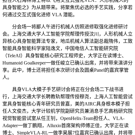
担任人石海林博士将以《用交互式强化VLA：人形机械人的
具身智能之》为从题带来。将聚焦优必选的手艺实践，分享若
何通过交互式强化进修 VLA 潜能。
分会场一将鄙人午进行机械人仿照进修取强化进修研讨
会。上海交通大学人工智能学院帮理传授汶川，人形机械人立
异核心具身智能算法专家，地瓜机械人算法副总裁隋伟，工致
智能具身智能科学家陆逸文，中国电信人工智能研究院
（TeleAI）具身智能核心研究工程师史，大学正在读博士、
Humanoid Goalkeeper一做任峻立已确认出席，并将带来演讲分
享。此中，博士还将担任本次研讨会及圆桌Panel的嘉宾掌管
人。
具身VLA大模子手艺研讨会将正在分会场二下战书进
行，上海交通大学长聘教轨帮理传授穆尧，上海人工智能尝试
室具身智能核心青年研究员曾嘉，美的AIRC具身根本模子担
任人文俊杰，大学计较机学院副研究员兼消息手艺高档研究院
视觉智能尝试室从任王钊，OpenHelix-Team担任人、VLA-
Adapter一做丁鹏翔，Alluxio首席架构师傅正佳，大学正在读
博士、SimpleVLA-RL一做李昊展7位嘉宾已确认出席，并将带