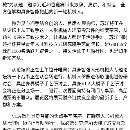
械”为从题，邀请到近40位嘉宾带来致辞、演讲、和对话，全
方位解构具身智能掀起的新一轮机械人。
做为灵心巧手结合创始人、首席AI架构师，苏洋将正在
从论坛上从工致手这一人形机械人环节零部件的维度带来，从
题为《通往工致技术之，让机械人都是干活妙手》。苏洋同时
还担任智星青年人才科技立异研究院手艺副院长，是GitHub全
球前1500名活跃开辟者之一，持久活跃于开源社区，也是知乎
新知答从。
从论坛将正在上午拉开帷幕；具身智强人形机械人专题论
坛将于下战书正在从会场进行。机械人仿照进修取强化进修研
讨会、具出身界模子手艺研讨会、具身VLA大模子手艺研讨
会将正在分会场一、二进行，次要面向持有闭门专享票、高朋
通票的不雅众。展览区将展现财产链优良企业的最新手艺、产
物和方案。
VLA做为具身智能的焦点手艺底座，正鞭策人形机械人
从 “理解” 迈向 “自动施行”。优必选研究院AI大模子取交互部