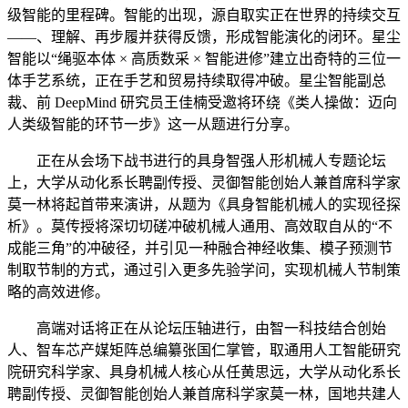
级智能的里程碑。智能的出现，源自取实正在世界的持续交互
——、理解、再步履并获得反馈，形成智能演化的闭环。星尘
智能以“绳驱本体 × 高质数采 × 智能进修”建立出奇特的三位一
体手艺系统，正在手艺和贸易持续取得冲破。星尘智能副总
裁、前 DeepMind 研究员王佳楠受邀将环绕《类人操做：迈向
人类级智能的环节一步》这一从题进行分享。
正在从会场下战书进行的具身智强人形机械人专题论坛
上，大学从动化系长聘副传授、灵御智能创始人兼首席科学家
莫一林将起首带来演讲，从题为《具身智能机械人的实现径探
析》。莫传授将深切切磋冲破机械人通用、高效取自从的“不
成能三角”的冲破径，并引见一种融合神经收集、模子预测节
制取节制的方式，通过引入更多先验学问，实现机械人节制策
略的高效进修。
高端对话将正在从论坛压轴进行，由智一科技结合创始
人、智车芯产媒矩阵总编纂张国仁掌管，取通用人工智能研究
院研究科学家、具身机械人核心从任黄思远，大学从动化系长
聘副传授、灵御智能创始人兼首席科学家莫一林，国地共建人