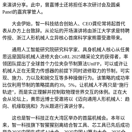
来演讲分享。此中，曾嘉博士还将担任本次研讨会及圆桌
Panel的嘉宾掌管人。
大会伊始，智一科技结合创始人、CEO龚伦常将起首代
表从办方上台致辞。从论坛的开场演讲将由浙江大学求是特聘
传授、浙江人形机械人立异核心首席科学家熊蓉受邀带来。
通用人工智能研究院研究科学家、具身机械人核心从任黄
思远是国际机械人进修大会CoRL 2025精采论文的获得者，率
领团队提出了全球首个力位夹杂节制算法UniFP，可以或许让
机械人正在无需力传感器的前提下同时进修取力的节制，可实
现、施力、力以及和婉交互等多种操做行为。该策略的成功率
比仅利用节制的策略提高约39。5%，让机械人不再只是“施行
轨迹”，而是实正理解并控制取物理世界交互的体例。正在大
会从论坛上，黄思远博士受邀将以《迈向通用人形机械人：趋
向、机缘取挑和》为从题进行演讲分享。
这也是智一科技正在大湾区举办的首届机械会。本年以
来，智一科技旗下智猩猩别离结合智工具、芯工具已先后成功