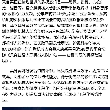
来自实正在物理世界的多模态消息——动做、视觉、力/触
觉、语音等。诺亦腾机械人合股人唐新平易近将以《具身智能
的“数据”》为从题，分享若何通过“数据”这一分层系统，从高
精度的实机采集到实正在场景中的高精度以报酬核心交互数
据，建立具身智能的锻炼底座。智猩猩总司理何峰掌管，取深
圳赛博格机械人结合创始人&首席算法科学家、华南理工大学
将来手艺学院副传授张怀东，优必选研究院AI大模子取交互
部担任人石海林，云天励飞副总裁罗忆，诠视科技创始人
&CEO林瓊，诺亦腾机械人合股人唐新平易近5位嘉宾配合切
磋《具身智强人形机械人财产化 —— 启幕时辰的机缘取破
局》。
具身智能研发合作的环节，不只是算法取数据，更是工程
效率。头部企业的快速迭代能力，源于将先辈的软件工程实践
深度融入机械人开辟全流程。极狐驭码处理方案高级总监宣扬
将以《具身智能研发工程化：AI+DevOps提速Code2Real全流
程》为从题，切磋从算法到实体的Code2Real工程化系统建
立。