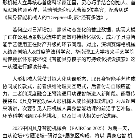
形机械人立异核心首席科学家江磊，灵心巧手结合创始人、首
席AI架构师苏洋，蓝驰创逢迎伙人曹巍5位嘉宾，配合切磋
《具身智能机械人的“DeepSeek时辰”还有多远》。
若何应对日渐增加，需求动态变化的营业数据，实现大模
子正在公用场景数据流中的高效可持续化摆设，成为了具身智
能手艺使用正在财产升级的环节问题。对此，深圳赛博格机械
人结合创始人&首席算法科学家、华南理工大学将来手艺学院
副传授张怀东将环绕《智能具身模子的可持续化摆设摸索》这
一从题进行解读分享。
人形机械人凭仗其拟人化功课形态，取具身智能手艺构成
协同成长款式，前者供给物理交互范式，后者付与自顺应能
力，二者的深度融合正鞭策通用功课智能进入新阶段。熊蓉传
授将以《具身智能功课人形机械人成长挑和取进展》为从题带
来演讲，次要引见人形机械人具身智能功课的前沿手艺冲破、
环节科学问题取手艺挑和，以及其团队相关研究进展。
2025中国具身智能机械会（EAIRCon 2025）为期一天，
由从论坛+专题论坛+研讨会+展览区构成，将以“具身启智 机