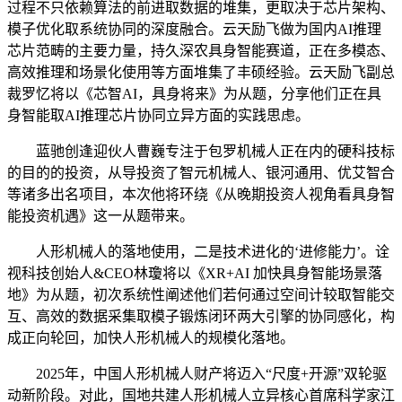
过程不只依赖算法的前进取数据的堆集，更取决于芯片架构、
模子优化取系统协同的深度融合。云天励飞做为国内AI推理
芯片范畴的主要力量，持久深农具身智能赛道，正在多模态、
高效推理和场景化使用等方面堆集了丰硕经验。云天励飞副总
裁罗忆将以《芯智AI，具身将来》为从题，分享他们正在具
身智能取AI推理芯片协同立异方面的实践思虑。
蓝驰创逢迎伙人曹巍专注于包罗机械人正在内的硬科技标
的目的的投资，从导投资了智元机械人、银河通用、优艾智合
等诸多出名项目，本次他将环绕《从晚期投资人视角看具身智
能投资机遇》这一从题带来。
人形机械人的落地使用，二是技术进化的‘进修能力’。诠
视科技创始人&CEO林瓊将以《XR+AI 加快具身智能场景落
地》为从题，初次系统性阐述他们若何通过空间计较取智能交
互、高效的数据采集取模子锻炼闭环两大引擎的协同感化，构
成正向轮回，加快人形机械人的规模化落地。
2025年，中国人形机械人财产将迈入“尺度+开源”双轮驱
动新阶段。对此，国地共建人形机械人立异核心首席科学家江