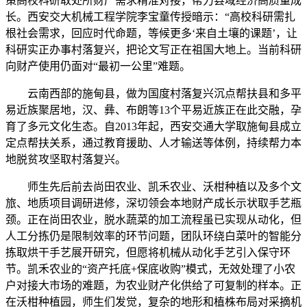
策高校科研取处所财产需求精准对接，帮力县域经济高质量成
长。西安交大机械工程学院李宝童传授暗示：“高校科研需扎
根社会需求，回应时代命题，等候更多‘来自土壤的课题’，让
科研实正办事村落复兴，把论文写正在祖国大地上。当前科研
向财产使用仍面对“最初一公里”难题。
云南西部的施甸县，做为国度村落复兴沉点帮扶县和多平
易近族聚居地，汉、彝、布朗等13个平易近族正在此交融，孕
育了多元文化生态。自2013年起，西安交通大学取施甸县成立
定点帮扶关系，通过教育援助、人才输送等体例，持续帮力本
地脱贫攻坚取村落复兴。
师生先后前去尚田农业、凯禾农业、沃柑种植以及多个文
旅、地质项目调研进修，深切领会本地财产成长示状取手艺瓶
颈。正在尚田农业，脱水蔬菜的加工流程虽已实现从动化，但
人工分拣仍是限制效率的环节问题，团队环绕白菜叶的智能分
拣取烘干手艺展开研究，但愿将机械从动化手艺引入保守环
节。凯禾农业的“资产托底+保底收购”模式，无效处理了小农
户对接大市场的难题，为农业财产化供给了可复制的样本。正
在沃柑种植园，师生们发觉，复杂的地形和植株布局对采摘机