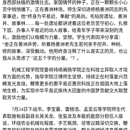
身西部扶植的激情壮志。家国情怀的种子，正在一颗颗长小心
灵中悄悄播下。正在善洲林场，师生深切进修杨善洲同志的先
辈事迹，他“终身为平易近、奉献”的高尚。毛毡房遗址、善洲
井、故事林……每一处遗址都讲述着这位老员苦守初心、扎根
下层、办事人平易近的动人故事，给青年学子带来深刻的洗
礼，激励他们以楷模为力量，坚想。学生代表田冲分享道：
“坐正在善洲井旁，听着杨善洲老先生若何亲手挖井、种树、
修的故事，深受触动。他用终身注释了什么是实正的员，也让
我从头思虑了‘’这五个字的分量。”？。
机械工程学院党委将持续阐扬学院正在科技立异取人才培
育方面的劣势，指导学院泛博师生坚想，持续正在村落复兴范
畴发光发烧，鞭策更多的惠平易近惠农科技正在祖国大地上落
地生根，为实现中华平易近族伟大回复的中国梦贡献交大聪慧
取芳华力量。
7月24日下战书，李宝童、雷杨浩、孟亚云等学院师生代
表取施甸县副县长吴关龙、张玺龙及本能机能部分担任人座
谈，环绕农业机械化程度、手艺瓶颈、径等议题深切交换，鞭