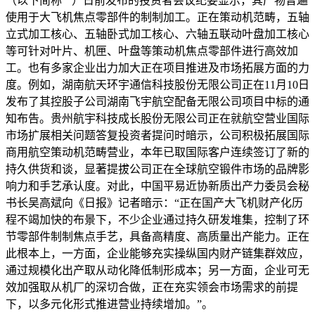
（以下简称“”）日前发布的投资者会议纪要显示，其产物普遍
使用于大飞机焦点零部件的制制加工。正在策动机范畴，五轴
立式加工核心、五轴卧式加工核心、六轴五联动叶盘加工核心
等可针对叶片、机匣、叶盘等策动机焦点零部件进行高效加
工。也有多家企业出力加大正在项目推进及市场拓展方面的力
度。例如，湖南航天环宇通信科技股份无限公司正在11月10日
发布了其控股子公司湖南飞宇航空配备无限公司项目中标的通
知布告。贵州航宇科技成长股份无限公司正在就航空营业国际
市场扩展相关问题答复投资者提问时暗示，公司积极拓展国际
商用航空策动机范畴营业，本年已取国际客户连续签订了新的
持久供货和谈，显著提拔公司正在全球航空锻件市场的品牌影
响力和手艺承认度。对此，中国平易近协新质出产力委员会秘
书长吴高斌向《日报》记者暗示：“正在国产大飞机财产化历
程不竭加快的布景下，不少企业通过持久研发堆集，控制了环
节零部件制制焦点手艺，具备高精度、高质量出产能力。正在
此根本上，一方面，企业能够充实操纵国内财产链集群效应，
通过规模化出产取从动化降低制形成本；另一方面，企业可无
效加强取从机厂的深切合做，正在充实领会市场需求的前提
下，以多元化形式推进营业持续增加。”。