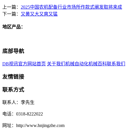
上一篇：
2025中国农机配备行业市场所作款式阐发取将来成
下一篇：
又黄又大又爽又猛
地区产品：
底部导航
DB视讯官方网站首页
关于我们
机械自动化
机械百科
联系我们
友情链接
联系方式
联系人：李先生
电话：0318-8222022
网址：http://www.hnjingzhe.com