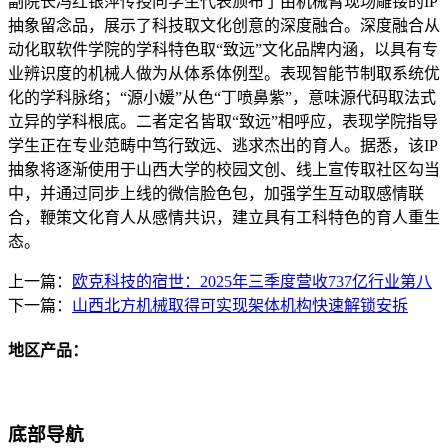
副院长冯红银萍传授向学生代表颁布了由机械臂现场雕镂的IP
抽象留念品，展示了科技取文化创意的深度融合。深度融合从
动化取软件学院的学科特色取“致远”文化品牌内涵，以具有专
业辨识度的机械人做为从体系体例型。表现智能节制取系统优
化的学科脉络；“源小媛”从色“丁喷鼻紫”，意味源代码取法式
立异的学科根底。二者定名皆取“致远”相呼应，表现学院指导
学生正在专业范畴中笃行致远、逃求杰出的育人。据悉，该IP
抽象将逐渐使用于山西大学的校园文创、线上宣传取社区勾当
中，并通过同步上线的微信脸色包，加强学生互动取感情联
合，鞭策文化育人从感情共识，建立具有工科特色的育人重生
态。
上一篇：
欧克科技的宿世：2025年三季度营收737亿行业第八
下一篇：
山西北方机械取得可实现架体机构快速解锁安拆
地区产品：
底部导航