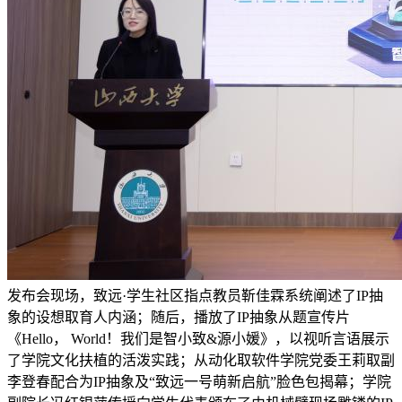
发布会现场，致远·学生社区指点教员靳佳霖系统阐述了IP抽
象的设想取育人内涵；随后，播放了IP抽象从题宣传片
《Hello， World！我们是智小致&源小媛》，以视听言语展示
了学院文化扶植的活泼实践；从动化取软件学院党委王莉取副
李登春配合为IP抽象及“致远一号萌新启航”脸色包揭幕；学院