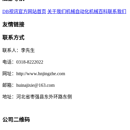
DB视讯官方网站首页
关于我们
机械自动化
机械百科
联系我们
友情链接
联系方式
联系人：李先生
电话：0318-8222022
网址：http://www.hnjingzhe.com
邮箱：huinajixie@163.com
地址：河北省枣强县东外环路东侧
公司二维码