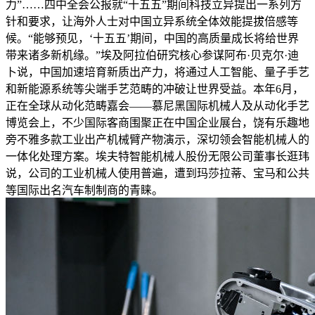
力”……四中全会公报就“十五五”期间科技立异提出一系列方
针和要求，让海外人士对中国立异系统全体效能提拔倍感等
候。“能够预见，‘十五五’期间，中国的高质量成长将给世界
带来诸多新机缘。”埃及阿拉伯研究核心参谋阿布·贝克尔·迪
卜说，中国加速培育新质出产力，将通过人工智能、量子手艺
和新能源系统等尖端手艺范畴的冲破让世界受益。本年6月，
正在全球从动化范畴嘉会——慕尼黑国际机械人及从动化手艺
博览会上，不少国际客商围聚正在中国企业展台，饶有乐趣地
旁不雅多款工业出产机械臂产物演示，深切领会智能机械人的
一体化处理方案。埃夫特智能机械人股份无限公司董事长逛玮
说，公司的工业机械人使用普遍，遭到玛莎拉蒂、宝马和公共
等国际出名汽车制制商的青睐。