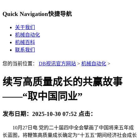
Quick Navigation
快捷导航
关于我们
机械自动化
机械百科
联系我们
您的当前位置：
DB视讯官方网站
>
机械自动化
>
续写高质量成长的共赢故事
——“取中国同业”
发布日期：
2025-10-30 07:52
点击：
10月27日电 党的二十届四中全会擘画了中国将来五年成
长蓝图，将鞭策高质量成长确定为“十五五”期间经济社会成长