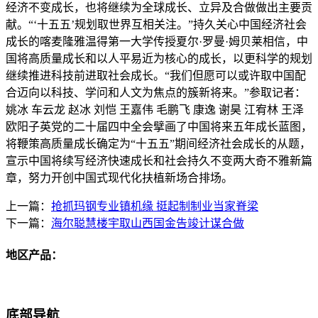
经济不变成长，也将继续为全球成长、立异及合做做出主要贡
献。“‘十五五’规划取世界互相关注。”持久关心中国经济社会
成长的喀麦隆雅温得第一大学传授夏尔·罗曼·姆贝莱相信，中
国将高质量成长和以人平易近为核心的成长，以更科学的规划
继续推进科技前进取社会成长。“我们但愿可以或许取中国配
合迈向以科技、学问和人文为焦点的簇新将来。”参取记者：
姚冰 车云龙 赵冰 刘恺 王嘉伟 毛鹏飞 康逸 谢昊 江宥林 王泽
欧阳子英党的二十届四中全会擘画了中国将来五年成长蓝图，
将鞭策高质量成长确定为“十五五”期间经济社会成长的从题，
宣示中国将续写经济快速成长和社会持久不变两大奇不雅新篇
章，努力开创中国式现代化扶植新场合排场。
上一篇：
抢抓玛钢专业镇机缘 挺起制制业当家脊梁
下一篇：
海尔聪慧楼宇取山西国金告竣计谋合做
地区产品：
底部导航