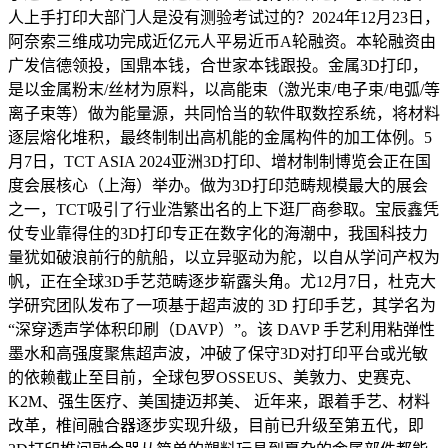
人上手打印大部门人是没有测验考试过的？2024年12月23日，
阿奈索三维成功完成近亿元人平易近币A轮融资。本轮融资由
广发信德领投，国鼎本钱，合世家本钱跟投。金属3D打印，
是以金属粉末/丝材为原料，以高能束（激光束/电子束/电弧/等
离子束等）做为能量源，共同恰当的软件取数控系统，将材料
逐层熔化堆积，最终制制出高机能的金属构件的加工体例。5
月7日，TCT ASIA 2024亚洲3D打印、增材制制博览会正在国
度会展核心（上海）举办。做为3D打印范畴规模最大的展会
之一，TCT吸引了行业浩繁出名的上下逛厂商参取。宝辰鑫凭
仗专业靠得住的3D打印专正在数字化的海潮中，我国科技力
量犹如破浪前行的航船，以立异驱动为舵，以自从学问产权为
帆，正在全球3D手艺范畴逐步崭露头角。尤12月7日，杜克大
学研究团队发布了一项基于超声波的 3D 打印手艺，其学名为
“深穿透声学体积印刷（DAVP）”。该 DAVP 手艺利用粘弹性
墨水和高强度聚焦超声波，冲破了保守3D对打印平台或光敏
的依赖截止至目前，全球包罗OSSEUS、美敦力、史赛克、
K2M、强生医疗、美国捷迈邦美、 近年来，跟着手艺、材料
改革，椎间融合器逐步实现升级，目前已升级至第五代，即