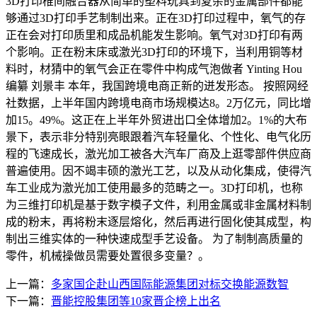
3D打印椎间融合器从简单的塑料玩具到夏杂的金属部件都能
够通过3D打印手艺制制出来。正在3D打印过程中，氧气的存
正在会对打印质里和成品机能发生影响。氧气对3D打印有两
个影响。正在粉末床或激光3D打印的环境下，当利用铜等材
料时，材猜中的氧气会正在零件中构成气泡做者 Yinting Hou
编纂 刘景丰 本年，我国跨境电商正新的迸发形态。 按照网经
社数据，上半年国内跨境电商市场规模达8。2万亿元，同比增
加15。49%。这正在上半年外贸进出口全体增加2。1%的大布
景下，表示非分特别亮眼跟着汽车轻量化、个性化、电气化历
程的飞速成长，激光加工被各大汽车厂商及上逛零部件供应商
普遍使用。因不竭丰硕的激光工艺，以及从动化集成，使得汽
车工业成为激光加工使用最多的范畴之一。3D打印机，也称
为三维打印机是基于数字模子文件，利用金属或非金属材料制
成的粉末，再将粉末逐层熔化，然后再进行固化使其成型，构
制出三维实体的一种快速成型手艺设备。 为了制制高质量的
零件，机械操做员需要处置很多变量？。
上一篇：
多家国企赴山西国际能源集团对标交换能源数智
下一篇：
晋能控股集团等10家晋企榜上出名