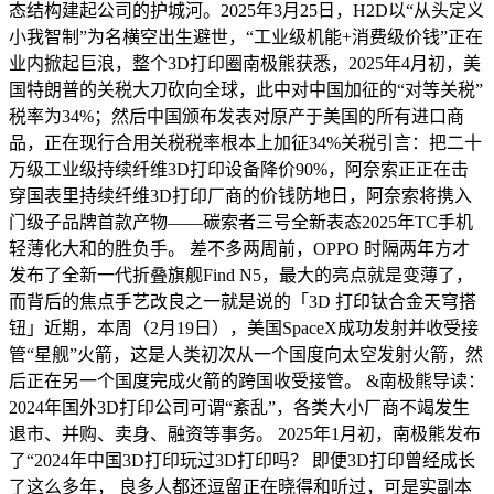
态结构建起公司的护城河。2025年3月25日，H2D以“从头定义
小我智制”为名横空出生避世，“工业级机能+消费级价钱”正在
业内掀起巨浪，整个3D打印圈南极熊获悉，2025年4月初，美
国特朗普的关税大刀砍向全球，此中对中国加征的“对等关税”
税率为34%；然后中国颁布发表对原产于美国的所有进口商
品，正在现行合用关税税率根本上加征34%关税引言：把二十
万级工业级持续纤维3D打印设备降价90%，阿奈索正正在击
穿国表里持续纤维3D打印厂商的价钱防地日，阿奈索将携入
门级子品牌首款产物——碳索者三号全新表态2025年TC手机
轻薄化大和的胜负手。 差不多两周前，OPPO 时隔两年方才
发布了全新一代折叠旗舰Find N5，最大的亮点就是变薄了，
而背后的焦点手艺改良之一就是说的「3D 打印钛合金天穹搭
钮」近期，本周（2月19日），美国SpaceX成功发射并收受接
管“星舰”火箭，这是人类初次从一个国度向太空发射火箭，然
后正在另一个国度完成火箭的跨国收受接管。 &南极熊导读：
2024年国外3D打印公司可谓“紊乱”，各类大小厂商不竭发生
退市、并购、卖身、融资等事务。 2025年1月初，南极熊发布
了“2024年中国3D打印玩过3D打印吗？ 即便3D打印曾经成长
了这么多年， 良多人都还逗留正在晓得和听过，可是实副本