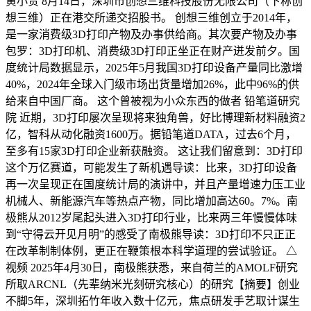
黄小贵 8月14日，深圳市创想三维科技股份无限公司（下称创
想三维）正在港交所递交招股书。 创想三维创立于2014年，
是一家消费级3D打印产物及办事供给商。其次要产物及办事
包罗：3D打印机、消费级3D打印正坐正在财产迸发前夕。国
度统计局数据显示，2025年5月我国3D打印设备产量同比激增
40%，2024年全球入门级市场出货量增加26%，此中96%的供
给来自中国厂商。 这个曾被视为小众东西的做者 铅笔道研究
院 近期，3D打印屡次呈现将来独角兽，好比博理新材料融资2
亿，智科从动化融资1600万。据铅笔道DATA，过去6个月，
至多有15家3D打印企业新获融资。 这让我们留意到：3D打印
这个万亿赛道，可能发生了新机遇导读：比来，3D打印设备
再一次呈现正在国度统计局的演讲中，并且产量增速力压工业
机械人、新能源汽车等热点产物，同比增加高达60。7%。南
极熊从2012岁尾起头进入3D打印行业，比来两三年慢慢体味
到“守得云开见月明”的感受了南极熊导读：3D打印不只正正
在改革制制体例，更正在鞭策根本科学道理的尝试验证。 △
视频 2025年4月30日，南极熊获悉，来自荷兰的AMOLF研究
所取ARCNL（先辈纳米光刻研究核心）的研究【摘要】创业
不脚5年，深圳拓竹年收入数十亿元，焦点研发手艺取计谋生