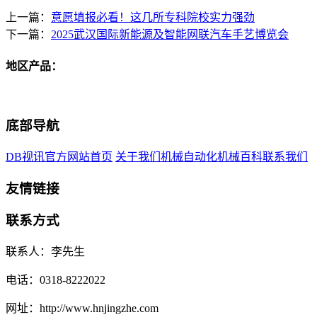
上一篇：
意愿填报必看！这几所专科院校实力强劲
下一篇：
2025武汉国际新能源及智能网联汽车手艺博览会
地区产品：
底部导航
DB视讯官方网站首页
关于我们
机械自动化
机械百科
联系我们
友情链接
联系方式
联系人：李先生
电话：0318-8222022
网址：http://www.hnjingzhe.com