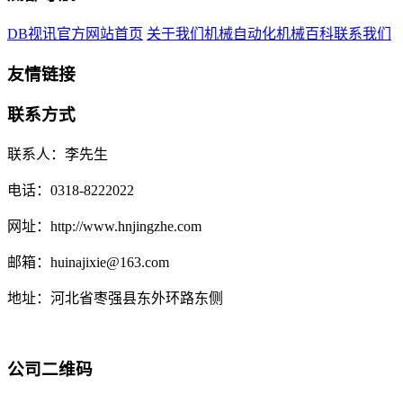
DB视讯官方网站首页
关于我们
机械自动化
机械百科
联系我们
友情链接
联系方式
联系人：李先生
电话：0318-8222022
网址：http://www.hnjingzhe.com
邮箱：huinajixie@163.com
地址：河北省枣强县东外环路东侧
公司二维码