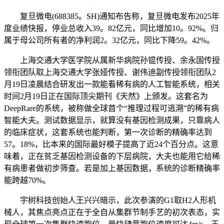
复旦微电(688385。SH)通知布告称，复旦微电发布2025年
度业绩快报，停业总收入39。82亿元，同比增加10。92%。归
属于母公司所有者的净利润2。32亿元，同比下降59。42%。
上海交通大学医学院从属新华病院孙锟传授、余永国传授
领衔团队取上海交通大学张娅传授、谢伟迪副传授领衔团队2
月19日凌晨结合研发出一款能看稀有病的人工智能系统，相关
时间2月19日正在国际顶尖期刊《天然》上颁发。这套名为
DeepRare的系统，被称做全球首个“推理过程可逃溯”的稀有病
智能大夫。测试数据显示，就算没有基因检测成果，只靠病人
的临床症状，这套系统也能判断，第一次诊断的精确率达到
57。18%，比本来的国际最好模子提高了近24个百分点。这意
味着，正在贫乏基因检测设备的下层病院，大夫也能用它给稀
有病患者做初步筛查。若是加上基因数据，系统的诊断精确率
能跨越70%。
宇树科技创始人王兴兴暗示，此次参演的G1取H2人形机
械人，其焦点亮点正在于全自从集群节制手艺的初次表态，实