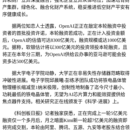
异和财产立异深度融合，强化企业立异从体地位，加速培育财
产集群，绿色化、融合化财产系统，稳妥推进低空财产平安有
序健康成长。
据两位知恋人士透露，OpenAI正正在敲定本轮融资中投
资者的首批投资许诺，本轮融资若成功，正在计入投资金额
后，OpenAI的估值可达8300亿美元，融资规模或达1000亿美
元。据称，软银估计将以300亿美元的投资领投本轮融资，且
将正在本年分三期，为OpenAI供给云办事的亚马逊可能会投
资多达500亿美元。
据大学电子学院动静，大学正在非易失性存储器范畴取得
冲破性进展。电子学院邱晨曦-彭练矛团队成功将铁电晶体管
物理栅长缩减至1纳米极限，创制性地制备了迄今尺寸最小、
功耗最低的铁电晶体管，无望为AI芯片算力和能效提拔供给
焦点器件支持。相关研究正在线颁发于《科学·进展》上。
《科创板日报》记者独家获悉，正在完成上一轮5亿美元
融资仅一个多月后，月之暗面Kimi新一轮超7亿美元的融资即
将完成交割，本轮由阿里、腾讯、五源、九安等老股东结合领