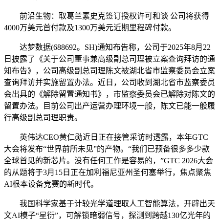
前沿生物：取葛兰素史克签订授权许可和谈 公司将获得
4000万美元首付款及1300万美元近期里程碑付款。
达梦数据(688692。SH)通知布告称，公司于2025年8月22
日披露了《关于公司董事兼高级副总司理被立案查询拜访的通
知布告》，公司高级副总司理陈文被湖北省市监察委员会立案
查询拜访并实施留置办法。近日，公司收到湖北省市监察委员
会出具的《解除留置通知书》，市监察委员会已解除对陈文的
留置办法。目前公司出产运营办理环境一般，陈文已能一般履
行高级副总司理职责。
英伟达CEO黄仁勋近日正在接管采访时透露，本年GTC
大会将发布“世界前所未见”的产物。“我们已预备很多多少款
全球首见的新芯片。没有任何工作是容易的，”GTC 2026大会
的从题将于3月15日正在加利福尼亚州圣何塞举行，焦点聚焦
AI根本设备竞赛的新时代。
我国科学家基于计较光学道理取人工智能算法，开辟出天
文AI模子“星衍”，可解锁暗弱信号，探测到跨越130亿光年的