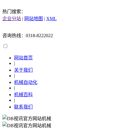
热门搜索：
企业分站
|
网站地图
|
XML
咨询热线：0318-8222022
网站首页
|
关于我们
|
机械自动化
|
机械百科
|
联系我们