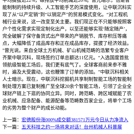
平均提拔近22%，碳排放平均削减近20%。曾光暗示，恰是智
能制制的持续升级、人工智能手艺的深度使用，让中联沉科实
现了从“以产定销”到“以销定产”的贸易模式变化。“对工程机
械行业来说，这一改变至关主要。我们现正在不只能够按照客
户个性化需求实现定制化出产，以至还能够实现‘随定随产’，
完全破解了保守备货式出产带来的产销脱节、库存积压等痛
点，大幅降低了成品库存和正在成品库存，提拔了经济效益。
”曾光说。来自全球土方机械、矿山机械范畴的浩繁专业客户
齐聚中联沉科，现场签约订单总额达11亿元。“入选国度首批
领航级智能工场后，我们更有底气了。全球客商前来参不雅
时，遍及大受震动，这也鞭策了订单的添加。”中联沉科相关
人士暗示。现在，中联沉科挖掘机共享制制智能工场的智能制
制处理方案已复制推广至全球20余个智能工场，引领了企业全
球财产链上下逛的协同立异。同时，跨范畴、跨区域赋能了农
业机械、应急配备、能源配备等范畴数百家企业，将单个工场
的劣势为整个财产的成长动能。
上一篇：
宏德股份涨000%成交额381571万元今日从力净流入
下一篇：
五天科技之约一场将来对话！台州机械人科普展