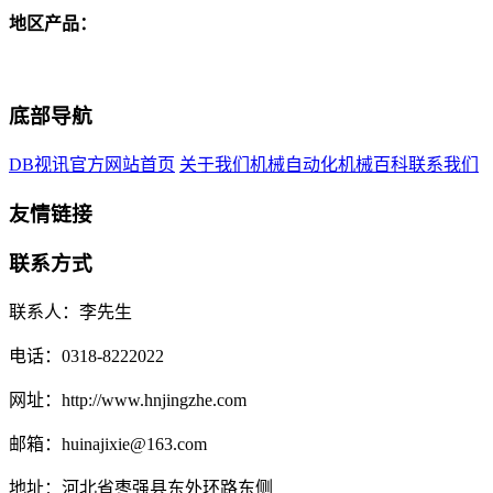
地区产品：
底部导航
DB视讯官方网站首页
关于我们
机械自动化
机械百科
联系我们
友情链接
联系方式
联系人：李先生
电话：0318-8222022
网址：http://www.hnjingzhe.com
邮箱：huinajixie@163.com
地址：河北省枣强县东外环路东侧