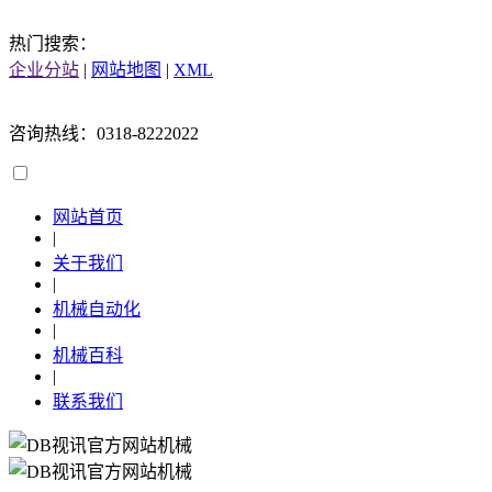
热门搜索：
企业分站
|
网站地图
|
XML
咨询热线：0318-8222022
网站首页
|
关于我们
|
机械自动化
|
机械百科
|
联系我们