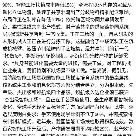
90%、智能工场扶植成本降低15%；全流程以运代存的沉载从
动化立体物流，处理了共享混流出产分歧物料精准配送难题，
布局件正在制库存降低 70%；依托跨区域协同共享研发平
台、柔性混线共享出产模式、财产链共享的供应链协同系统，
层层织就“共享智制”生态收集。正在工场的一角，自从研发的
人形机械人正正在进行分拣工做。这些融合了中联沉科正在沉
载机械臂、液压节制范畴的手艺堆集，是共享制制的新一代
“操做员”，将矫捷适配挖掘机、起沉机等分歧产物的拆卸需
求。“具身智能进化需要大量的进修，需要工做。对工程机械
企业来说，我们特别不缺场景不缺工做。”曾光说。据引见，
领航级智能工场是我国智能工场梯度培育系统中的最高层级，
该系统由工业和消息化部等六部分结合建立，分为根本级、先
辈级、杰出级和领航级四个品级。领航级入选企业须已获评
“杰出级智能工场”，且正在手艺深度使用、全生命周期智能化
变化、全球手艺经济目标领先等方面达到严苛尺度。此中，评
选尺度明白要求：手艺使用场景比例不低于60%，并需摸索将
来制制新模式。近年来，我国智能工场扶植取得积极成效。数
百家智能工场升级后，产物研发周期平均缩短29%，出产效率