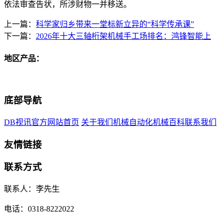
依法审查告状，所涉财物一并移送。
上一篇：
科学家归乡带来一堂标新立异的“科学传承课”
下一篇：
2026年十大三轴桁架机械手工场排名：鸿锋智能上
地区产品：
底部导航
DB视讯官方网站首页
关于我们
机械自动化
机械百科
联系我们
友情链接
联系方式
联系人：李先生
电话：0318-8222022