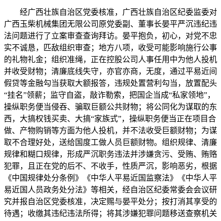
经广西壮族自治区党委核准，广西壮族自治区纪委监委对
广西玉柴机械集团无限公司原党委副、董事长晏平严沉违纪违
法问题进行了立案审查查询拜访。晏平抱负，初心，对党不忠
实不诚恳，匹敌组织审查；地方八项，收受可能影响施行公事
的礼物礼金；组织准绳，正在控股公司人事任用中为他人投机
并收受财物；清廉底线失守，亦官亦商，无度，通过平易近间
假贷等金融勾当获取大额报答，违规处置营利勾当，放置配头
“挂名”领薪；监守自盗，敲诈勒索，把国企当成“私家领地”，
操纵职务便当侵吞、骗取巨额公共财物；将公同化为谋取的东
西，大搞权钱买卖、大搞“家族式”，操纵职务便当正在项目合
做、产物购销等方面为他人投机，并不法收受巨额财物；为谋
取不合理好处，送给国度工做人员巨额财物。组织规律、清廉
规律和糊口规律，形成严沉职务违法并涉嫌贪污、受贿、贿赂
犯罪，且正在党的后不、不收手，性质严沉，影响恶劣，根据
《中国规律处分条例》《中华人平易近国监察法》《中华人平
易近国人员政务处分法》等相关，经自治区纪委常委会会议研
究并报自治区党委核准，决定赐与晏平处分；按打消其享受的
待遇；收缴其违纪违法所得；将其涉嫌犯罪问题移送查察机关