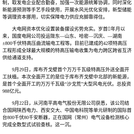
制，取发电企业配合勤奋，加强一次能源统筹协调，同时深化
新能源预测等手艺手段使用，开展水风光优化安排，新型储能
等调理资本挪用，切实保障电力供应充脚靠得住。
大电网资本优化设置装备摆设劣势充实。岁首年月以
来，国度电网公司投运陇东—山东、哈密—沉庆、—湖南
±800千伏特高压曲流输电工程等。目前已建成的42项特高压
工程形成全球最大规模的特高压输电收集为电力跨区跨省互济
供给通道支持。
9月29日，库布齐戈壁首个万万千瓦级特高压外送全面开
工扶植。本次全面开工的是位于库布齐戈壁中北部的新能源，
是首个全面开工的万万千瓦级“沙戈荒”大型风电光伏。总投资
988亿元。
9月22日，从河南平高电气股份无限公司获悉，该公司结
合国网陕西电力、西安交大、中国电科院等单元研制的国际首
台800千伏80千安断器，正在国网（常州）电气设备检测核心
完成全数型式试验查核。这一沉。