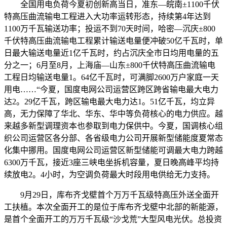
全国用电负荷今夏初创新高当日，准东—皖南±1100千伏
特高压曲流输电工程进入大功率运转形态，持续第4年达到
1100万千瓦输送功率；投运不到70天时间，哈密—沉庆±800
千伏特高压曲流输电工程累计输送电量便冲破50亿千瓦时，单
日最大输送电量近1亿千瓦时，约占沉庆全市日均用电量的五
分之一；6月至8月，上海庙—山东±800千伏特高压曲流输电
工程日均输送电量1。64亿千瓦时，可满脚2600万户家庭一天
用电……“今夏，国度电网公司运营区跨区跨省输电最大电力
达2。29亿千瓦，跨区输电最大电力达1。51亿千瓦，均立异
高，无力保障了华北、华东、华中等负荷核心的电力供应。越
来越多新型调理资本也参取到电力保供中。今夏，国调核心组
织公司运营区各分部、各省级电力公司开展新型储能度夏常态
化集中挪用。国度电网公司运营区新型储能可调最大电力跨越
6300万千瓦，接近3座三峡电坐拆机容量，夏日晚高峰平均持
续放电2。4小时，为空调负荷最大时段用电供给无力支持。
9月29日，库布齐戈壁首个万万千瓦级特高压外送全面开
工扶植。本次全面开工的是位于库布齐戈壁中北部的新能源，
是首个全面开工的万万千瓦级“沙戈荒”大型风电光伏。总投资