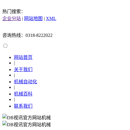
热门搜索：
企业分站
|
网站地图
|
XML
咨询热线：0318-8222022
网站首页
|
关于我们
|
机械自动化
|
机械百科
|
联系我们