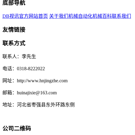
底部导航
DB视讯官方网站首页
关于我们
机械自动化
机械百科
联系我们
友情链接
联系方式
联系人：李先生
电话：0318-8222022
网址：http://www.hnjingzhe.com
邮箱：huinajixie@163.com
地址：河北省枣强县东外环路东侧
公司二维码