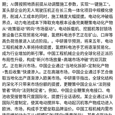
期；AI算按照地质前提从动调整施工参数，实现“一键施工”。
某头部企业的无人驾驶压机正在长三角一体化项目中规模化使
用，削减人工成本的同时，施工精度大幅提拔。电动化冲破临
界点，动力电池成本下降取充电根本设备完美鞭策电动化产物
从“政策驱动”转向“市场驱动”。电动拆载机、挖掘机等封锁场
景设备已实现贸易化冲破，氢燃料电池手艺正在矿山、口岸等
高负荷场景进入试点阶段。。中研普华预测，将来五年，电动
工程机械渗入率将持续提拔，氢燃料电池手艺将逐渐贸易化，
成为行业增加的新引擎。中国工程机械企业的全球化径正派历
布局性升级，构成“新兴市场放量+高端市场冲破”的双沉款
式。正在新兴市场，中国企业通过“当地化拆卸+定制化产物
+售后收集”快速渗入。正在高端市场，中国企业通过手艺合做
取当地化出产逐渐渗入欧美市场。中研普华指出，全球化结构
的深化不只带来市场份额的提拔，更鞭策中国企业从“法则接
管者”转向“法则制定者”。例如，中国企业鞭策充电接口、电
池收受接管等尺度国际化，提拔行业话语权。某企业通过从导
国际尺度制定，使其电动搅拌车、电动起沉机等产物成功进入
欧洲、市场，构成手艺壁垒取品牌溢价。中国工程机械内需市