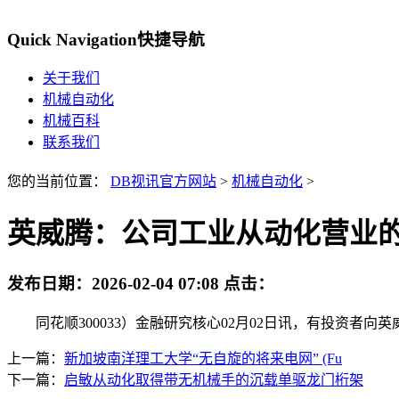
Quick Navigation
快捷导航
关于我们
机械自动化
机械百科
联系我们
您的当前位置：
DB视讯官方网站
>
机械自动化
>
英威腾：公司工业从动化营业
发布日期：
2026-02-04 07:08
点击：
同花顺300033）金融研究核心02月02日讯，有投资者向英威腾
上一篇：
新加坡南洋理工大学“无自旋的将来电网” (Fu
下一篇：
启敏从动化取得带无机械手的沉载单驱龙门桁架