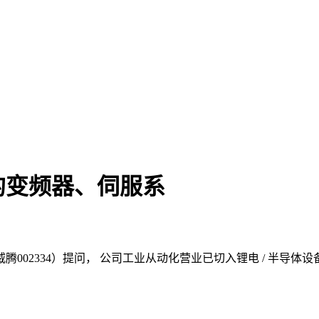
的变频器、伺服系
002334）提问， 公司工业从动化营业已切入锂电 / 半导体设