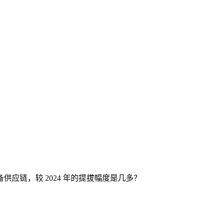
备供应链，较 2024 年的提拔幅度是几多？