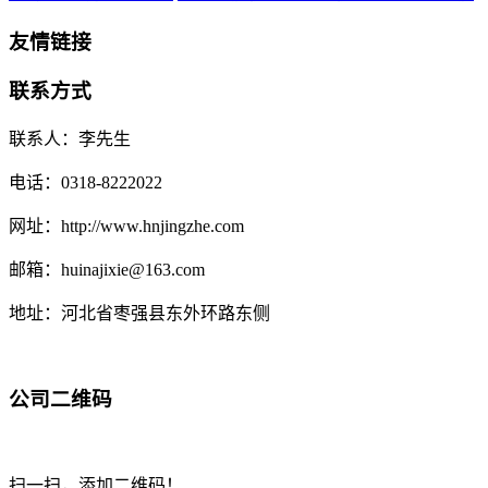
友情链接
联系方式
联系人：李先生
电话：0318-8222022
网址：http://www.hnjingzhe.com
邮箱：huinajixie@163.com
地址：河北省枣强县东外环路东侧
公司二维码
扫一扫，添加二维码！