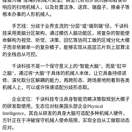
操做为辅”准绳的机械人类型。典型代表包罗侧沉挪动取使命
响应的扫地机械人，以及处置洁净、送宾、端盘子、擦桌子等
根本办事的人形机械人。
手艺线：分歧于业界支流的“分层”或“端到端”径，千诀科
技采用类脑分区架构，通过模仿人脑功能区，将复杂的智能使
命解构为视觉、听觉、决策、回忆等协同工做的区域分化大模
子而非依赖单一的复杂模子，能够实现从底层芯片到上层算法
的全栈自从可控。
千诀科技不是一个保守意义上的“智能大脑”，而是“缸中
之脑”，通过将“大脑”于具体的机械人本体，让它具备持续进
修、演化取分区解耦的能力，再跨形态、跨场景地附着到各类
机械人上，可以或许快速适配分歧形态取。
企业定位：千诀科技专注具身智能范畴决策取规划大模子
的研发取使用，生态位对标美国头部企业Physical
Intelligence，其自从研发的具身大脑可适配多种机械人硬件，
方针正在于冲破保守机械人使命局限，实现全自从工做取动态
应对。