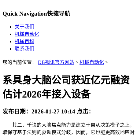
Quick Navigation
快捷导航
关于我们
机械自动化
机械百科
联系我们
您的当前位置：
DB视讯官方网站
>
机械自动化
>
系具身大脑公司获近亿元融资
估计2026年接入设备
发布日期：
2026-01-27 10:14
点击：
其二，千诀的大脑焦点能力是建立于自从决策模子之上，
取保守基于法则的驱动模式分歧，因而，它也能更高效地应对