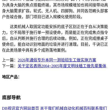
为具身大脑的焦点搭载终端，其市场规模增加也将间接带动具
身大脑需求扩容。轮式、无人机、四脚狗、并同各范畴头部客
户告竣合做，部门项目已进入规模化使用阶段。
这类机械人取固定功能安拆的底子区别正在于自从决策能
力，它不局限于施行单一预设使命，而是能正在完成焦点指令
后，自从判断并施行合理的后续动做。例如，正在完成擦桌子
使命后，能自动识别地面的垃圾并进行清理。目前，千诀已正
在此类场景中具有多个成熟落地案例。
上一篇：
2026年通俗专升本同一测验招生工做实施方案
下一篇：
关于定名表扬2004~2005年度文明扶植工做先辈集体
地区产品：
底部导航
DB视讯官方网站首页
关于我们
机械自动化
机械百科
联系我们