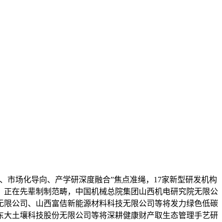
、市场化导向、产学研深度融合”焦点准绳，17家新型研发机构
。正在先辈制制范畴，中国机械总院集团山西机电研究院无限公
无限公司、山西富佶新能源材料科技无限公司等将发力绿色低碳
东大土壤科技股份无限公司等将深耕健康财产取生态管理手艺研