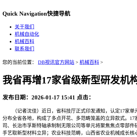
Quick Navigation
快捷导航
关于我们
机械自动化
机械百科
联系我们
您的当前位置：
DB视讯官方网站
>
机械百科
>
我省再增17家省级新型研发机
发布日期：
2026-01-17 15:41
点击：
（记者沈佳）近日，省科技厅正式印发通知，认定17家单元为
分布全省各地，构成了多点开花、多范畴笼盖的立异款式。1
司、长治市孚斯特轴承制制无限公司等单元将聚焦焦点零部件
手艺取新型材料立异；农业科技范畴，山西省农业机械成长核