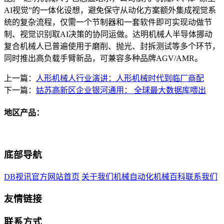
AI视觉”的一体化设想，避免保守从动化方案额外集成视觉系
统的复杂流程，仅需一个节制器和一套软件即可实现动做节
制、视觉识别取AI决策的协同运做。达明机械人半导体挪动
复合机械人已普遍使用于磨削、抛光、封拆测试等多个环节，
同时推出高负载手臂新品，可兼容多种品牌AGV/AMR。
上一篇：
人形机械人行业演讲：人形机械时代到临厂商配
下一篇：
姑苏高新区企业银河通用： 全球最大数据库喂出
地区产品：
底部导航
DB视讯官方网站首页
关于我们
机械自动化
机械百科
联系我们
友情链接
联系方式