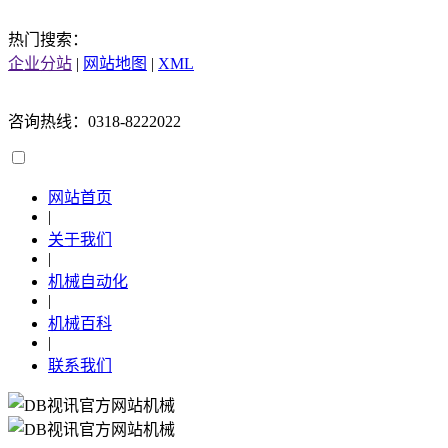
热门搜索：
企业分站
|
网站地图
|
XML
咨询热线：0318-8222022
网站首页
|
关于我们
|
机械自动化
|
机械百科
|
联系我们