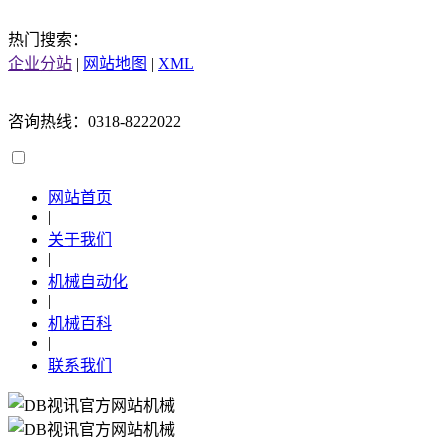
热门搜索：
企业分站
|
网站地图
|
XML
咨询热线：0318-8222022
网站首页
|
关于我们
|
机械自动化
|
机械百科
|
联系我们