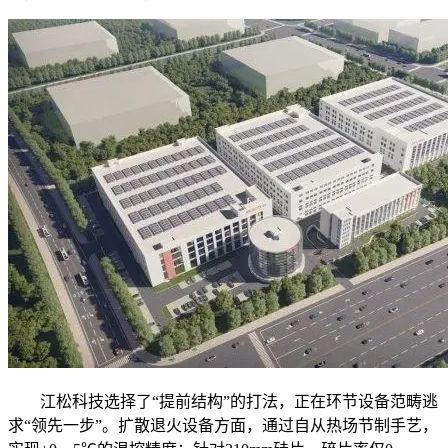
江松科技选择了“提前结构”的打法，正在环节设备范畴逃
求“领先一步”。扩散退火设备方面，通过自从热场节制手艺，