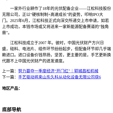
一家外行业耕作了18年的光伏配备企业——江松科技股份
无限公司，正以“硬核制制+高速成长”的姿势，叩响IPO大
门。2025年6月，江松科技正式向深交所递交上市申请，如若
上市成功，本钱市场或又将送来一家新能源配备赛道的“独角
兽”。
江松科技成立于2007 年。彼时，中国光伏财产方兴日
盛，硅料、电池片、组件环节纷纷起步，但配备环节却几乎端
赖进口。进口设备价钱昂扬，坚苦，更主要的是，手艺更新换
代跟不上中国光伏财产的迸发速度。
上一篇：
努力篡夺一季度经济“开门红”｜郓城昌松机械
下一篇：
手艺驱动将来山东久科从动化设备无限公司获6
地区产品：
底部导航