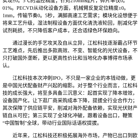
实现±0。5℃的温控精度；针对210mm硅片，碎片率仅0。
01%。PECVD从动化设备方面，机械臂反复定位精度±0。
1mm，传输节奏0。5秒，满脚高速工艺需求；模块化设想便于
将来工艺升级，湿法制程设备方面优化清洗液轮回，削减化学
试剂耗损，不只降低客户成本，还合适绿色环保趋向。
通过漫长的手艺攻关及自从立异，江松科技逐渐霸占环节
工艺难点，先后推出多款高效、不变、智能化的光伏设备，不
只打破国外垄断，更以更高性价比和当地化办事博得市场承
认。
江松科技本次冲刺IPO，不只是一家企业的本钱动做，更
是中国光伏配备财产兴起的缩影。对于整个行业而言，江松科
技的成长强大，将至多具备三沉意义：起首实现了降本增效，
设备国产化，让下逛厂商采购成本下降，提拔全行业合作力；
其次保障了供应链平安，削减对海外配备依赖，实现光伏财产
链自从可控；第三实现了全球化冲破，跟着设备出口，鞭策
“中国智制”全球，带动行业国际话语权提拔。
近年来，江松科技还积极拓展海外市场，产物已出口到欧