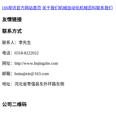
DB视讯官方网站首页
关于我们
机械自动化
机械百科
联系我们
友情链接
联系方式
联系人：李先生
电话：0318-8222022
网址：http://www.hnjingzhe.com
邮箱：huinajixie@163.com
地址：河北省枣强县东外环路东侧
公司二维码