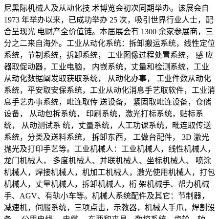
尼黑际机械人及从动化技 术博览会初次同期举办。该展会自
1973 年举办以来，已成功举办 25 次，吸引世界行业人士，配
合呈现光 电财产全价值链。本届展会有 1300 余家参展商，三
分之二来自海外。工业从动化系统：拆卸搬运系统，线性定位
系统，节制系统，拆卸系统， 工业图像过程处置系统， 感 应
器取促动器，工业电脑， 内嵌系统，丈量和检测系统，工业
从动化数据阐发取获取系统， 从动化办事， 工业件数从动化
系统，平安取安保系统，工业从动化消息手艺取软件，工业消
息手艺办事系统，毗连取传 送设备， 紧固取毗连设备，仓储
设备， 从动包拆系统， 印刷系统，激光打标系统，贴标系
统， 从动测试系 统，丈量系统，人工功课系统，毗连取传送
系统，分类及送料系统， 拆卸东西， 工做台配件， 3D 激光
抛光及打印手艺等。工业机械人：工业机械人，线性机械人，
龙门机械人， 多度机械人、并联机械人、坐标机械人、 喷涂
机械人，焊接机械人，机加工机械人，激光使用机械人，打包
机械人，丈量机械人，拆卸机械人，桁 架机械手、帮力机械
手、AGV、有轨小车等。机械人系统配件及其它：节制器，
减速机，伺服系统，三项点击，示教器，机械人手爪，焊割设