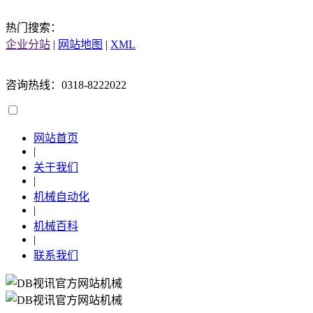
热门搜索：
企业分站
|
网站地图
|
XML
咨询热线：0318-8222022
网站首页
|
关于我们
|
机械自动化
|
机械百科
|
联系我们