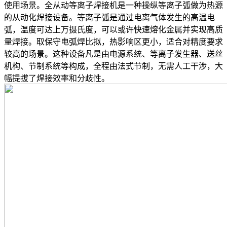
使用场景。全从动等离子焊接机是一种操纵等离子弧做为热源
的从动化焊接设备。等离子弧是通过电离气体发生的高温电
弧，温度可达上万摄氏度，可以或许快速熔化金属并实现高质
量焊接。取保守电弧焊比拟，热影响区更小，适合对精度要求
较高的场景。这种设备凡是由电源系统、等离子发生器、送丝
机构、节制系统等构成，全程由法式节制，无需人工干涉，大
幅提拔了焊接效率和分歧性。